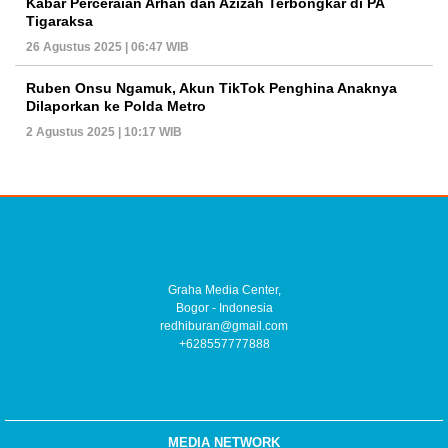
Kabar Perceraian Arhan dan Azizah Terbongkar di PA
Tigaraksa
26 Agustus 2025 | 06:47 WIB
Ruben Onsu Ngamuk, Akun TikTok Penghina Anaknya
Dilaporkan ke Polda Metro
2 Agustus 2025 | 10:17 WIB
Graha Media Center,
Bogor - Indonesia
redhiburan@gmail.com
+628557777888
MEDIA NETWORK