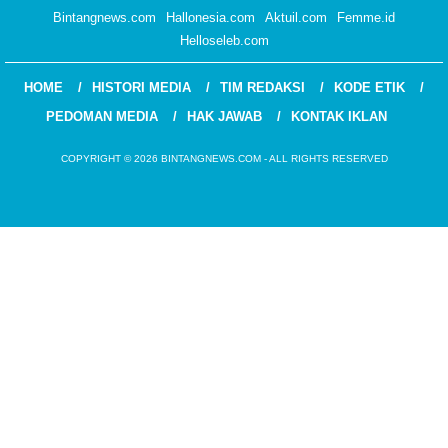
Bintangnews.com
Hallonesia.com
Aktuil.com
Femme.id
Helloseleb.com
HOME
HISTORI MEDIA
TIM REDAKSI
KODE ETIK
PEDOMAN MEDIA
HAK JAWAB
KONTAK IKLAN
COPYRIGHT © 2026 BINTANGNEWS.COM - ALL RIGHTS RESERVED