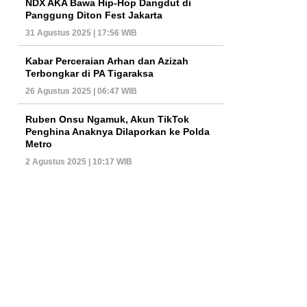
NDX AKA Bawa Hip-Hop Dangdut di
Panggung Diton Fest Jakarta
31 Agustus 2025 | 17:56 WIB
Kabar Perceraian Arhan dan Azizah
Terbongkar di PA Tigaraksa
26 Agustus 2025 | 06:47 WIB
Ruben Onsu Ngamuk, Akun TikTok
Penghina Anaknya Dilaporkan ke Polda
Metro
2 Agustus 2025 | 10:17 WIB