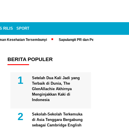
S RILIS
SPORT
man Kesehatan Tersembunyi
Sapulangit PR dan Persrilis.com Bisa Tay
BERITA POPULER
Setelah Dua Kali Jadi yang
Terbaik di Dunia, The
GlenAllachie Akhirnya
Menginjakkan Kaki di
Indonesia
Sekolah-Sekolah Terkemuka
di Asia Tenggara Bergabung
sebagai Cambridge English