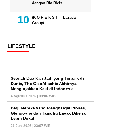
dengan Ria Ricis
/K O R E K S I — Lazada
Group/
LIFESTYLE
Setelah Dua Kali Jadi yang Terbaik di
Dunia, The GlenAllachie Akhirnya
Menginjakkan Kaki di Indonesia
4 Agustus 2026 | 08:06 WIB
Bagi Mereka yang Menghargai Proses,
Glengoyne dan Tamdhu Layak Dikenal
Lebih Dekat
26 Juni 2026 | 23:07 WIB