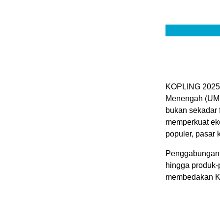
KOPLING 2025 m
Menengah (UMK
bukan sekadar f
memperkuat eko
populer, pasar k
Penggabungan a
hingga produk-
membedakan KOP