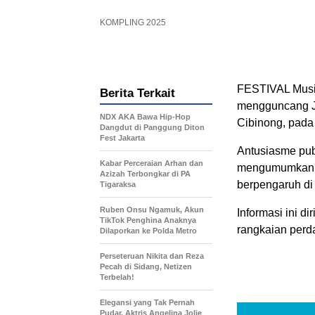
KOMPLING 2025
FESTIVAL Musik
Berita Terkait
mengguncang Ja
NDX AKA Bawa Hip-Hop
Cibinong, pad
Dangdut di Panggung Diton
Fest Jakarta
Antusiasme pub
Kabar Perceraian Arhan dan
mengumumkan b
Azizah Terbongkar di PA
berpengaruh di
Tigaraksa
Ruben Onsu Ngamuk, Akun
Informasi ini d
TikTok Penghina Anaknya
rangkaian perd
Dilaporkan ke Polda Metro
Perseteruan Nikita dan Reza
Pecah di Sidang, Netizen
Terbelah!
Elegansi yang Tak Pernah
Pudar, Aktris Angelina Jolie