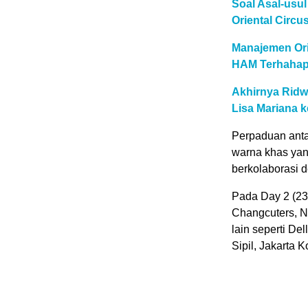
Soal Asal-usu
Oriental Circ
Manajemen Ori
HAM Terhahap
Akhirnya Ridw
Lisa Mariana k
Perpaduan anta
warna khas ya
berkolaborasi d
Pada Day 2 (23
Changcuters, Nd
lain seperti De
Sipil, Jakarta 