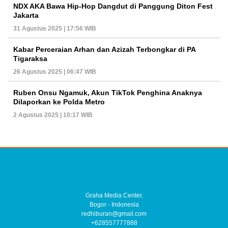
NDX AKA Bawa Hip-Hop Dangdut di Panggung Diton Fest
Jakarta
31 Agustus 2025 | 17:56 WIB
Kabar Perceraian Arhan dan Azizah Terbongkar di PA
Tigaraksa
26 Agustus 2025 | 06:47 WIB
Ruben Onsu Ngamuk, Akun TikTok Penghina Anaknya
Dilaporkan ke Polda Metro
2 Agustus 2025 | 10:17 WIB
Graha Media Center,
Bogor - Indonesia
redhiburan@gmail.com
+628557777888