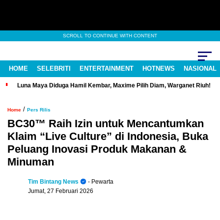
SCROLL TO CONTINUE WITH CONTENT
HOME
SELEBRITI
ENTERTAINMENT
HOTNEWS
NASIONAL
Luna Maya Diduga Hamil Kembar, Maxime Pilih Diam, Warganet Riuh!
/
Home
Pers Rilis
BC30™ Raih Izin untuk Mencantumkan
Klaim “Live Culture” di Indonesia, Buka
Peluang Inovasi Produk Makanan &
Minuman
Tim Bintang News
- Pewarta
Jumat, 27 Februari 2026