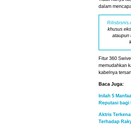
dalam mencapai 
Rilisbisnis
khusus eko
ataupun 
Fitur 360 Swiv
memudahkan kam
kabelnya tersan
Baca Juga:
Inilah 5 Manf
Reputasi bagi 
Aktris Terken
Terhadap Raky