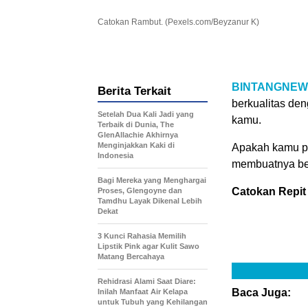
Catokan Rambut. (Pexels.com/Beyzanur K)
BINTANGNEW
Berita Terkait
berkualitas den
Setelah Dua Kali Jadi yang
kamu.
Terbaik di Dunia, The
GlenAllachie Akhirnya
Menginjakkan Kaki di
Apakah kamu 
Indonesia
membuatnya beg
Bagi Mereka yang Menghargai
Catokan Repit
Proses, Glengoyne dan
Tamdhu Layak Dikenal Lebih
Dekat
3 Kunci Rahasia Memilih
Lipstik Pink agar Kulit Sawo
Matang Bercahaya
Rehidrasi Alami Saat Diare:
Baca Juga:
Inilah Manfaat Air Kelapa
untuk Tubuh yang Kehilangan