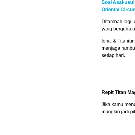
Soal Asal-usu
Oriental Circ
Ditambah lagi, 
yang berguna un
Ionic & Titani
menjaga rambut
setiap hari.
Repit Titan Ma
Jika kamu menca
mungkin jadi pi