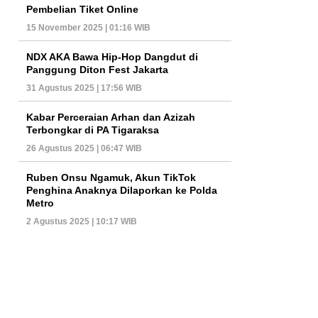
Pembelian Tiket Online
15 November 2025 | 01:16 WIB
NDX AKA Bawa Hip-Hop Dangdut di
Panggung Diton Fest Jakarta
31 Agustus 2025 | 17:56 WIB
Kabar Perceraian Arhan dan Azizah
Terbongkar di PA Tigaraksa
26 Agustus 2025 | 06:47 WIB
Ruben Onsu Ngamuk, Akun TikTok
Penghina Anaknya Dilaporkan ke Polda
Metro
2 Agustus 2025 | 10:17 WIB