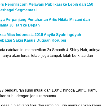
rs Persriliscom Melayani Publikasi ke Lebih dari 150
Berbagai Segmentasi
ya Perpanjang Penahanan Artis Nikita Mirzani dan
lama 30 Hari ke Depan
ksa Miss Indonesia 2010 Asyifa Syafningdyah
ebagai Saksi Kasus Dugaan Korupsi
ada catokan ini memberikan 2x Smooth & Shiny Hair, artinya
hanya akan lurus, tetapi juga tampak lebih berkilau dan
7 pengaturan suhu mulai dari 130°C hingga 190°C, kamu
kan suhu dengan jenis rambutmu.
u, desain plat yang tipis dan ramping juga memudahkan kamu