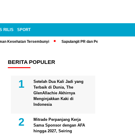
S RILIS
SPORT
man Kesehatan Tersembunyi
Sapulangit PR dan Persrilis.com Bisa Tay
BERITA POPULER
Setelah Dua Kali Jadi yang
Terbaik di Dunia, The
GlenAllachie Akhirnya
Menginjakkan Kaki di
Indonesia
Mitrade Perpanjang Kerja
Sama Sponsor dengan AFA
hingga 2027, Seiring