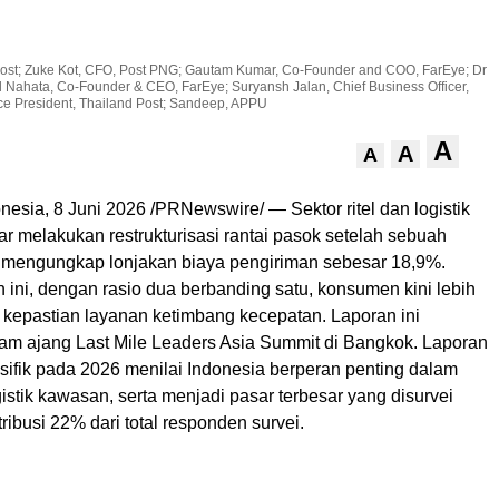
iji post; Zuke Kot, CFO, Post PNG; Gautam Kumar, Co-Founder and COO, FarEye; Dr
 Nahata, Co-Founder & CEO, FarEye; Suryansh Jalan, Chief Business Officer,
ice President, Thailand Post; Sandeep, APPU
A
A
A
esia, 8 Juni 2026 /PRNewswire/ — Sektor ritel dan logistik
r melakukan restrukturisasi rantai pasok setelah sebuah
u mengungkap lonjakan biaya pengiriman sebesar 18,9%.
 ini, dengan rasio dua berbanding satu, konsumen kini lebih
epastian layanan ketimbang kecepatan. Laporan ini
lam ajang Last Mile Leaders Asia Summit di Bangkok. Laporan
sifik pada 2026 menilai Indonesia berperan penting dalam
gistik kawasan, serta menjadi pasar terbesar yang disurvei
ribusi 22% dari total responden survei.