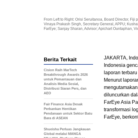
From Left to Right: Orisi Seruitanoa, Board Director, F
Vinaya Prakash Singh, Secretary General, APPU; Kushal
FarEye; Sanjay Sharan, Advisor; Apichart Ountaphan, V
JAKARTA, Indon
Berita Terkait
Indonesia genca
Cision Raih MarTech
laporan terbar
Breakthrough Awards 2026
untuk Pemantauan dan
Menurut laporan
Analisis Media Sosial,
mengutamakan k
Distribusi Siaran Pers, dan
AEO
diluncurkan da
FarEye Asia Pa
Fair Finance Asia Desak
Perbankan Hentikan
transformasi lo
Pendanaan untuk Sektor Batu
FarEye, berkont
Bara di ASEAN
Shueisha Perluas Jangkauan
Global melalui MANGA