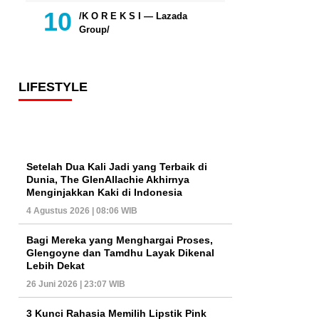
/K O R E K S I — Lazada
Group/
LIFESTYLE
Setelah Dua Kali Jadi yang Terbaik di
Dunia, The GlenAllachie Akhirnya
Menginjakkan Kaki di Indonesia
4 Agustus 2026 | 08:06 WIB
Bagi Mereka yang Menghargai Proses,
Glengoyne dan Tamdhu Layak Dikenal
Lebih Dekat
26 Juni 2026 | 23:07 WIB
3 Kunci Rahasia Memilih Lipstik Pink