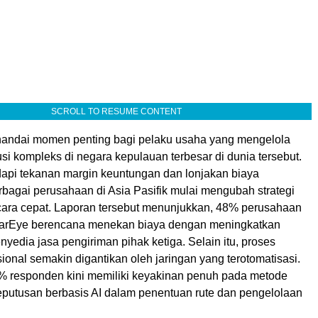
SCROLL TO RESUME CONTENT
andai momen penting bagi pelaku usaha yang mengelola
busi kompleks di negara kepulauan terbesar di dunia tersebut.
pi tekanan margin keuntungan dan lonjakan biaya
erbagai perusahaan di Asia Pasifik mulai mengubah strategi
cara cepat. Laporan tersebut menunjukkan, 48% perusahaan
FarEye berencana menekan biaya dengan meningkatkan
edia jasa pengiriman pihak ketiga. Selain itu, proses
sional semakin digantikan oleh jaringan yang terotomatisasi.
 responden kini memiliki keyakinan penuh pada metode
putusan berbasis AI dalam penentuan rute dan pengelolaan
.