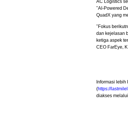
AC Logistics s
"AI-Powered Del
QuadX yang mer
"Fokus berikut
dan kejelasan 
ketiga aspek te
CEO FarEye, K
Informasi lebih
(
https://lastmil
diakses melalui