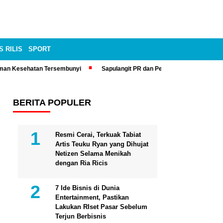
S RILIS
SPORT
man Kesehatan Tersembunyi
Sapulangit PR dan Persrilis.com Bisa Tay
BERITA POPULER
Resmi Cerai, Terkuak Tabiat
Artis Teuku Ryan yang Dihujat
Netizen Selama Menikah
dengan Ria Ricis
7 Ide Bisnis di Dunia
Entertainment, Pastikan
Lakukan RIset Pasar Sebelum
Terjun Berbisnis