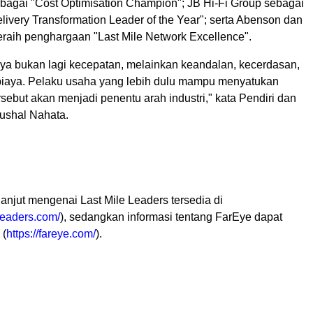
ebagai "Cost Optimisation Champion"; JB Hi-Fi Group sebagai
ivery Transformation Leader of the Year"; serta Abenson dan
aih penghargaan "Last Mile Network Excellence".
nya bukan lagi kecepatan, melainkan keandalan, kecerdasan,
biaya. Pelaku usaha yang lebih dulu mampu menyatukan
rsebut akan menjadi penentu arah industri," kata Pendiri dan
ushal Nahata.
 lanjut mengenai Last Mile Leaders tersedia di
eleaders.com/
), sedangkan informasi tentang FarEye dapat
 (
https://fareye.com/
).