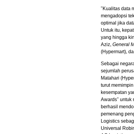
"Kualitas data
mengadopsi tekn
optimal jika da
Untuk itu, kepa
yang hingga ki
Aziz,
General M
(Hypermart), da
Sebagai negara
sejumlah perusa
Matahari (Hype
turut memimpin
kesempatan ya
Awards" untuk 
berhasil mendo
pemenang pengh
Logistics sebag
Universal Robin