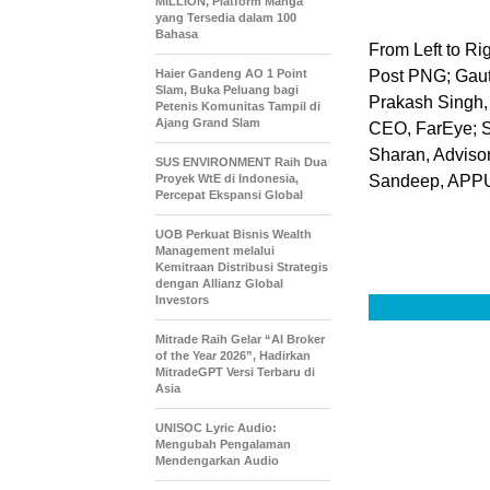
MILLION, Platform Manga
yang Tersedia dalam 100
Bahasa
From Left to Rig
Post PNG; Gau
Haier Gandeng AO 1 Point
Slam, Buka Peluang bagi
Prakash Singh,
Petenis Komunitas Tampil di
Ajang Grand Slam
CEO, FarEye; S
Sharan, Advisor
SUS ENVIRONMENT Raih Dua
Sandeep, APP
Proyek WtE di Indonesia,
Percepat Ekspansi Global
UOB Perkuat Bisnis Wealth
Management melalui
Kemitraan Distribusi Strategis
dengan Allianz Global
Investors
Mitrade Raih Gelar “AI Broker
of the Year 2026”, Hadirkan
MitradeGPT Versi Terbaru di
Asia
UNISOC Lyric Audio:
Mengubah Pengalaman
Mendengarkan Audio