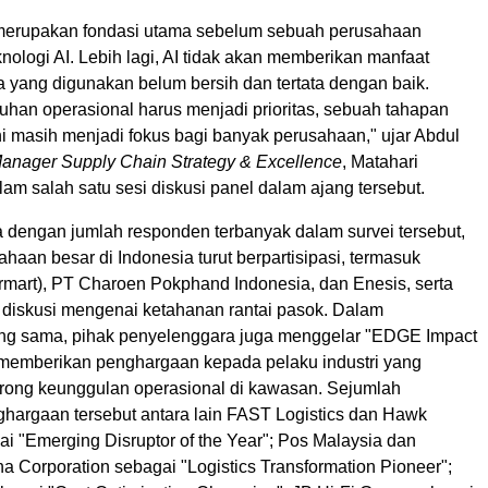
 merupakan fondasi utama sebelum sebuah perusahaan
ologi AI. Lebih lagi, AI tidak akan memberikan manfaat
ta yang digunakan belum bersih dan tertata dengan baik.
tuhan operasional harus menjadi prioritas, sebuah tahapan
ni masih menjadi fokus bagi banyak perusahaan," ujar Abdul
anager Supply Chain Strategy & Excellence
, Matahari
lam salah satu sesi diskusi panel dalam ajang tersebut.
 dengan jumlah responden terbanyak dalam survei tersebut,
haan besar di Indonesia turut berpartisipasi, termasuk
rmart), PT Charoen Pokphand Indonesia, dan Enesis, serta
 diskusi mengenai ketahanan rantai pasok. Dalam
ng sama, pihak penyelenggara juga menggelar "EDGE Impact
memberikan penghargaan kepada pelaku industri yang
rong keunggulan operasional di kawasan. Sejumlah
argaan tersebut antara lain FAST Logistics dan Hawk
ai "Emerging Disruptor of the Year"; Pos Malaysia dan
a Corporation sebagai "Logistics Transformation Pioneer";