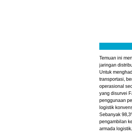
Temuan ini men
jaringan distri
Untuk menghada
transportasi, b
operasional se
yang disurvei 
penggunaan peny
logistik konven
Sebanyak 98,3%
pengambilan ke
armada logistik