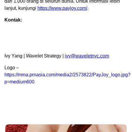
dari 1.000 orang di seluruh dunia. Untuk informasi lebih
lanjut, kunjungi
https://www.payjoy.com/
.
Kontak:
Ivy Yang | Wavelet Strategy |
ivy@waveletnyc.com
Logo –
https://mma.prnasia.com/media2/2573822/PayJoy_logo.jpg?
p=medium600