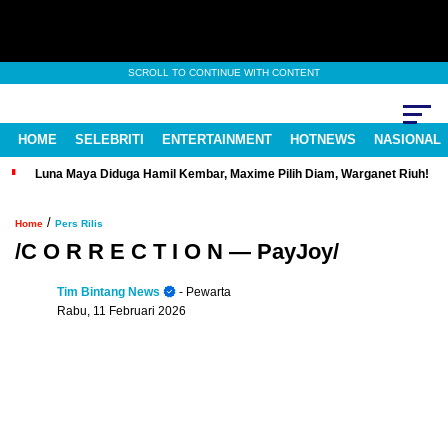
SCROLL TO CONTINUE WITH CONTENT
HOME
SELEBRITI
ENTERTAINMENT
HOTNEWS
NASIONAL
Luna Maya Diduga Hamil Kembar, Maxime Pilih Diam, Warganet Riuh!
/
Home
Pers Rilis
/C O R R E C T I O N — PayJoy/
Tim Bintang News
- Pewarta
Rabu, 11 Februari 2026