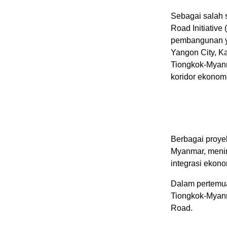
Sebagai salah 
Road Initiativ
pembangunan ya
Yangon City, K
Tiongkok-Myanm
koridor ekonomi
Berbagai proyek
Myanmar, menin
integrasi ekono
Dalam pertemua
Tiongkok-Myanm
Road.