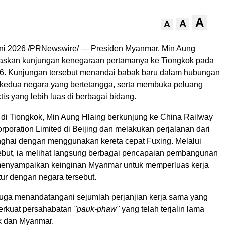
A
A
A
uni 2026 /PRNewswire/ — Presiden Myanmar, Min Aung
askan kunjungan kenegaraan pertamanya ke Tiongkok pada
6. Kunjungan tersebut menandai babak baru dalam hubungan
ra kedua negara yang bertetangga, serta membuka peluang
tis yang lebih luas di berbagai bidang.
di Tiongkok, Min Aung Hlaing berkunjung ke China Railway
rporation Limited di Beijing dan melakukan perjalanan dari
nghai dengan menggunakan kereta cepat Fuxing. Melalui
ebut, ia melihat langsung berbagai pencapaian pembangunan
menyampaikan keinginan Myanmar untuk memperluas kerja
tur dengan negara tersebut.
uga menandatangani sejumlah perjanjian kerja sama yang
rkuat persahabatan
"pauk-phaw"
yang telah terjalin lama
k dan Myanmar.