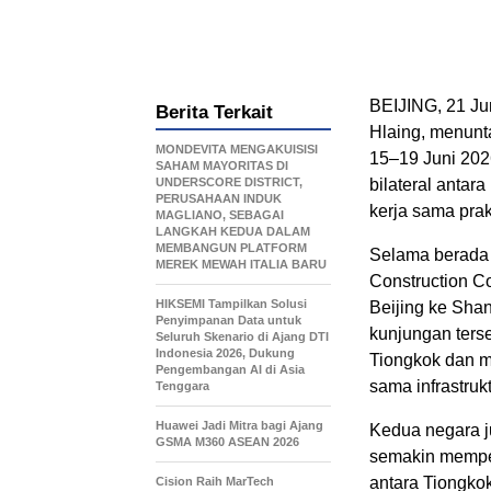
BEIJING, 21 J
Berita Terkait
Hlaing, menunt
MONDEVITA MENGAKUISISI
15–19 Juni 202
SAHAM MAYORITAS DI
UNDERSCORE DISTRICT,
bilateral anta
PERUSAHAAN INDUK
kerja sama prak
MAGLIANO, SEBAGAI
LANGKAH KEDUA DALAM
MEMBANGUN PLATFORM
Selama berada 
MEREK MEWAH ITALIA BARU
Construction Co
HIKSEMI Tampilkan Solusi
Beijing ke Sha
Penyimpanan Data untuk
kunjungan ters
Seluruh Skenario di Ajang DTI
Indonesia 2026, Dukung
Tiongkok dan 
Pengembangan AI di Asia
sama infrastruk
Tenggara
Huawei Jadi Mitra bagi Ajang
Kedua negara j
GSMA M360 ASEAN 2026
semakin mempe
antara Tiongko
Cision Raih MarTech