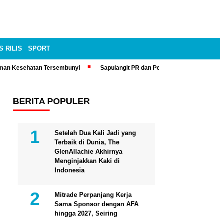
S RILIS
SPORT
man Kesehatan Tersembunyi
Sapulangit PR dan Persrilis.com Bisa Tay
BERITA POPULER
Setelah Dua Kali Jadi yang
Terbaik di Dunia, The
GlenAllachie Akhirnya
Menginjakkan Kaki di
Indonesia
Mitrade Perpanjang Kerja
Sama Sponsor dengan AFA
hingga 2027, Seiring