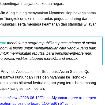
kepentingan masyarakat kedua negara.
 Min Aung Hlaing menyatakan Myanmar siap bekerja sama
gan Tiongkok untuk memberantas perjudian daring dan
omunikasi, serta menjaga keamanan dan stabilitas wilayah
.com
mendukung program publikasi press release di media
nomi & bisnis untuk memulihankan citra yang kurang baik
untuk meningkatan reputasi para pebisnis/entrepreneur,
korporasi, institusi ataupun merek/brand produk.
Province Association for Southeast Asian Studies, Qu
ai bahwa kunjungan Presiden Myanmar ke Tiongkok
erja sama bilateral kedua negara yang terus berkembang
rospek yang semakin cerah.
gtn.com/news/2026-06-19/China-Myanmar-agree-to-deepen-
eration-across-the-board-1O64ed6YbYI/p.html