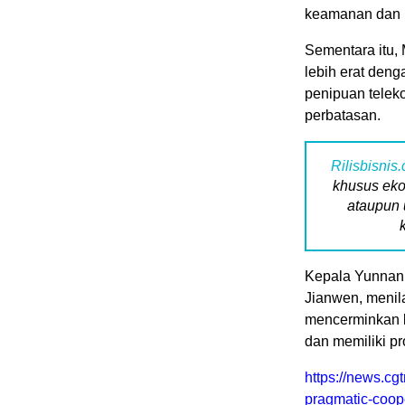
keamanan dan 
Sementara itu,
lebih erat den
penipuan telek
perbatasan.
Rilisbisnis
khusus eko
ataupun 
Kepala Yunnan 
Jianwen, menil
mencerminkan k
dan memiliki p
https://news.c
pragmatic-coop