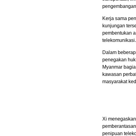
pengembangan 
Kerja sama pen
kunjungan ters
pembentukan al
telekomunikasi.
Dalam beberapa
penegakan huku
Myanmar bagian 
kawasan perbat
masyarakat ked
Xi menegaskan
pemberantasan 
penipuan telek