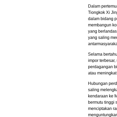
Dalam pertemua
Tiongkok Xi Ji
dalam bidang 
membangun kom
yang berlandas
yang saling me
antarmasyaraka
Selama bertahu
impor terbesar,
perdagangan bi
atau meningkat
Hubungan perda
saling melengk
kendaraan ke 
bermutu tinggi 
menciptakan ran
menguntungkan