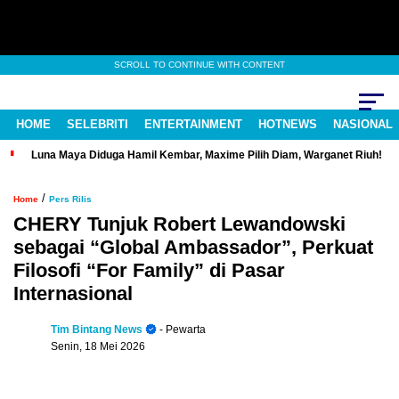
SCROLL TO CONTINUE WITH CONTENT
HOME
SELEBRITI
ENTERTAINMENT
HOTNEWS
NASIONAL
Luna Maya Diduga Hamil Kembar, Maxime Pilih Diam, Warganet Riuh!
/
Home
Pers Rilis
CHERY Tunjuk Robert Lewandowski
sebagai “Global Ambassador”, Perkuat
Filosofi “For Family” di Pasar
Internasional
Tim Bintang News
- Pewarta
Senin, 18 Mei 2026