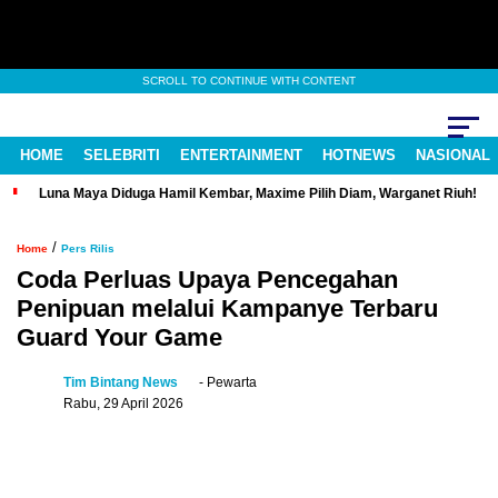
SCROLL TO CONTINUE WITH CONTENT
HOME
SELEBRITI
ENTERTAINMENT
HOTNEWS
NASIONAL
Luna Maya Diduga Hamil Kembar, Maxime Pilih Diam, Warganet Riuh!
/
Home
Pers Rilis
Coda Perluas Upaya Pencegahan
Penipuan melalui Kampanye Terbaru
Guard Your Game
Tim Bintang News
- Pewarta
Rabu, 29 April 2026