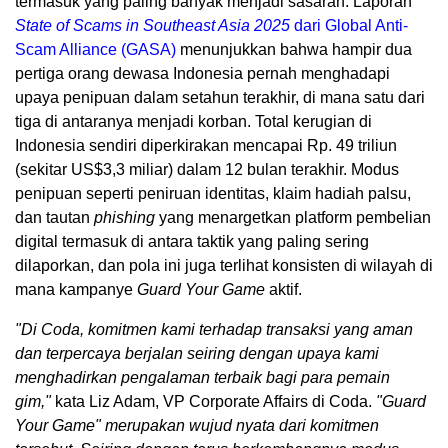
termasuk yang paling banyak menjadi sasaran. Laporan
State of Scams in Southeast Asia 2025
dari Global Anti-
Scam Alliance (GASA)
menunjukkan bahwa hampir dua
pertiga orang dewasa Indonesia pernah menghadapi
upaya penipuan dalam setahun terakhir, di mana satu dari
tiga di antaranya menjadi korban. Total kerugian di
Indonesia sendiri diperkirakan mencapai Rp. 49 triliun
(sekitar US$3,3 miliar) dalam 12 bulan terakhir. Modus
penipuan seperti peniruan identitas, klaim hadiah palsu,
dan tautan
phishing
yang menargetkan platform pembelian
digital termasuk di antara taktik yang paling sering
dilaporkan, dan pola ini juga terlihat konsisten di wilayah di
mana kampanye
Guard Your Game
aktif.
"Di Coda, komitmen kami terhadap transaksi yang aman
dan terpercaya berjalan seiring dengan upaya kami
menghadirkan pengalaman terbaik bagi para pemain
gim,"
kata Liz Adam, VP Corporate Affairs di Coda.
"Guard
Your Game" merupakan wujud nyata dari komitmen