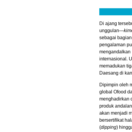
Di ajang terse
unggulan—
kim
sebagai bagian 
pengalaman pul
mengandalkan k
internasional. 
memadukan tiga
Daesang di kan
Dipimpin oleh
global Ofood d
menghadirkan d
produk andalan
akan menjadi m
bersertifikat ha
(
dipping
) hingg