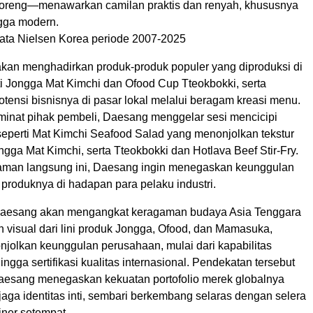
oreng—menawarkan camilan praktis dan renyah, khususnya
gga modern.
ata Nielsen Korea periode 2007-2025
kan menghadirkan produk-produk populer yang diproduksi di
ti Jongga Mat Kimchi dan Ofood Cup Tteokbokki, serta
tensi bisnisnya di pasar lokal melalui beragam kreasi menu.
minat pihak pembeli, Daesang menggelar sesi mencicipi
seperti Mat Kimchi Seafood Salad yang menonjolkan tekstur
gga Mat Kimchi, serta Tteokbokki dan Hotlava Beef Stir-Fry.
aman langsung ini, Daesang ingin menegaskan keunggulan
produknya di hadapan para pelaku industri.
aesang akan mengangkat keragaman budaya Asia Tenggara
n visual dari lini produk Jongga, Ofood, dan Mamasuka,
njolkan keunggulan perusahaan, mulai dari kapabilitas
ingga sertifikasi kualitas internasional. Pendekatan tersebut
aesang menegaskan kekuatan portofolio merek globalnya
aga identitas inti, sembari berkembang selaras dengan selera
iner setempat.