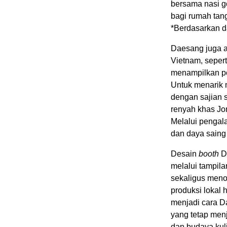
bersama nasi g
bagi rumah tan
*Berdasarkan d
Daesang juga a
Vietnam, seper
menampilkan po
Untuk menarik 
dengan sajian 
renyah khas Jon
Melalui pengal
dan daya saing 
Desain
booth
D
melalui tampila
sekaligus meno
produksi lokal h
menjadi cara D
yang tetap menj
dan budaya kul