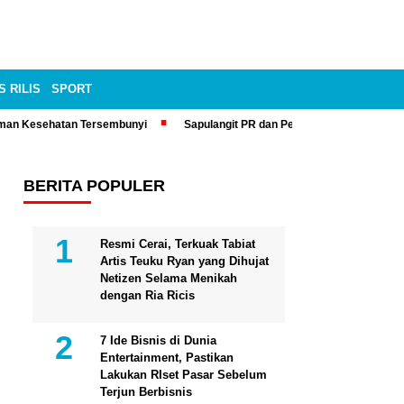
S RILIS
SPORT
man Kesehatan Tersembunyi
Sapulangit PR dan Persrilis.com Bisa Tay
BERITA POPULER
Resmi Cerai, Terkuak Tabiat
Artis Teuku Ryan yang Dihujat
Netizen Selama Menikah
dengan Ria Ricis
7 Ide Bisnis di Dunia
Entertainment, Pastikan
Lakukan RIset Pasar Sebelum
Terjun Berbisnis