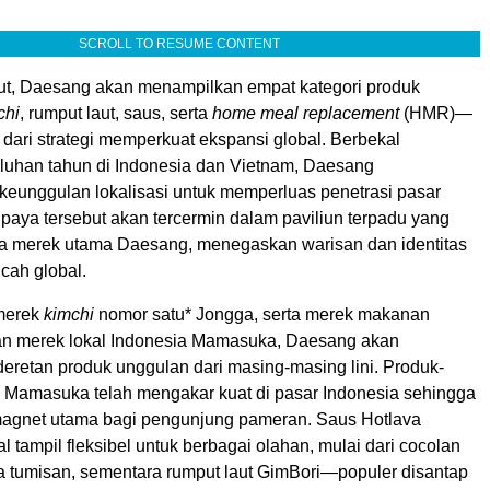
SCROLL TO RESUME CONTENT
but, Daesang akan menampilkan empat kategori produk
chi
, rumput laut, saus, serta
home meal replacement
(HMR)—
dari strategi memperkuat ekspansi global. Berbekal
uhan tahun di Indonesia dan Vietnam, Daesang
eunggulan lokalisasi untuk memperluas penetrasi pasar
Upaya tersebut akan tercermin dalam paviliun terpadu yang
 merek utama Daesang, menegaskan warisan dan identitas
cah global.
 merek
kimchi
nomor satu* Jongga, serta merek makanan
an merek lokal Indonesia Mamasuka, Daesang akan
eretan produk unggulan dari masing-masing lini. Produk-
 Mamasuka telah mengakar kuat di pasar Indonesia sehingga
agnet utama bagi pengunjung pameran. Saus Hotlava
lal tampil fleksibel untuk berbagai olahan, mulai dari cocolan
a tumisan, sementara rumput laut GimBori—populer disantap