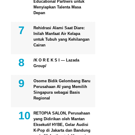
Educational Partners untuk
Menyiapkan Talenta Masa
Depan
Rehidrasi Alami Saat Diare:
Inilah Manfaat Air Kelapa
untuk Tubuh yang Kehilangan
Cairan
/K O R E K S I — Lazada
Group/
Osome Bidik Gelombang Baru
Perusahaan AI yang Memilih
Singapura sebagai Basis
Regional
RETOPIA SALON, Perusahaan
yang Didirikan oleh Mantan
Eksekutif HYBE, Gelar Audisi
K-Pop di Jakarta dan Bandung