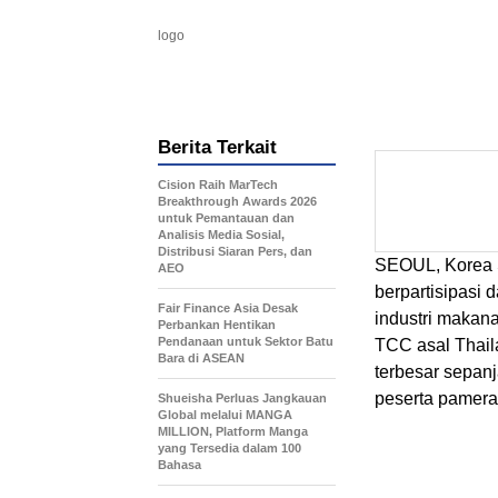
logo
Berita Terkait
Cision Raih MarTech
Breakthrough Awards 2026
untuk Pemantauan dan
Analisis Media Sosial,
Distribusi Siaran Pers, dan
SEOUL, Korea 
AEO
berpartisipasi
Fair Finance Asia Desak
industri makan
Perbankan Hentikan
Pendanaan untuk Sektor Batu
TCC asal Thail
Bara di ASEAN
terbesar sepan
peserta pameran
Shueisha Perluas Jangkauan
Global melalui MANGA
MILLION, Platform Manga
yang Tersedia dalam 100
Bahasa