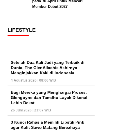
pada 30 April untuk Mencari
Member Debut 2027
LIFESTYLE
Setelah Dua Kali Jadi yang Terbaik di
Dunia, The GlenAllachie Akhirnya
Menginjakkan Kaki di Indonesia
4 Agustus 2026 | 08:06 WIB
Bagi Mereka yang Menghargai Proses,
Glengoyne dan Tamdhu Layak Dikenal
Lebih Dekat
26 Juni 2026 | 23:07 WIB
3 Kunci Rahasia Memilih Lipstik Pink
agar Kulit Sawo Matang Bercahaya