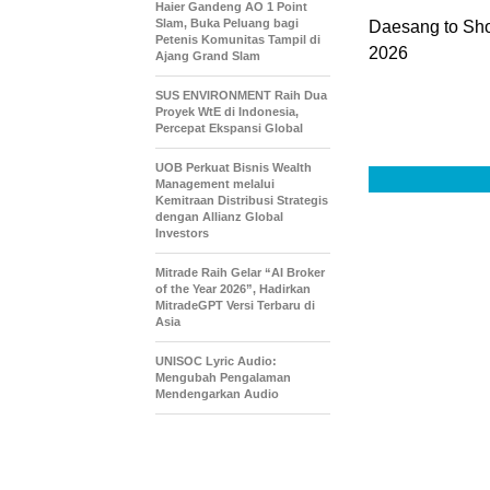
Haier Gandeng AO 1 Point
Slam, Buka Peluang bagi
Daesang to Sh
Petenis Komunitas Tampil di
2026
Ajang Grand Slam
SUS ENVIRONMENT Raih Dua
Proyek WtE di Indonesia,
Percepat Ekspansi Global
UOB Perkuat Bisnis Wealth
Management melalui
Kemitraan Distribusi Strategis
dengan Allianz Global
Investors
Mitrade Raih Gelar “AI Broker
of the Year 2026”, Hadirkan
MitradeGPT Versi Terbaru di
Asia
UNISOC Lyric Audio:
Mengubah Pengalaman
Mendengarkan Audio