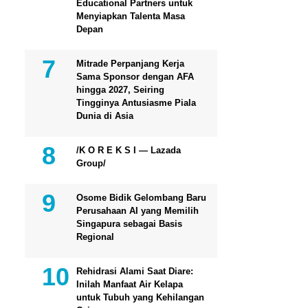
Educational Partners untuk
Menyiapkan Talenta Masa
Depan
Mitrade Perpanjang Kerja
Sama Sponsor dengan AFA
hingga 2027, Seiring
Tingginya Antusiasme Piala
Dunia di Asia
/K O R E K S I — Lazada
Group/
Osome Bidik Gelombang Baru
Perusahaan AI yang Memilih
Singapura sebagai Basis
Regional
Rehidrasi Alami Saat Diare:
Inilah Manfaat Air Kelapa
untuk Tubuh yang Kehilangan