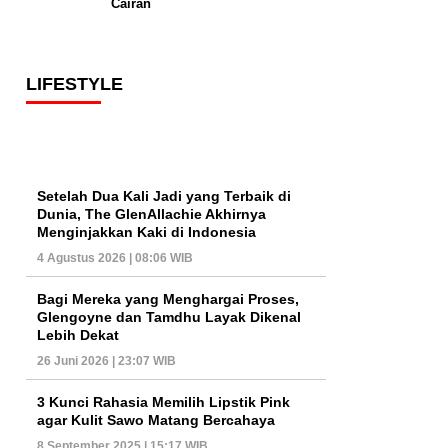
Cairan
LIFESTYLE
Setelah Dua Kali Jadi yang Terbaik di
Dunia, The GlenAllachie Akhirnya
Menginjakkan Kaki di Indonesia
4 Agustus 2026 | 08:06 WIB
Bagi Mereka yang Menghargai Proses,
Glengoyne dan Tamdhu Layak Dikenal
Lebih Dekat
26 Juni 2026 | 23:07 WIB
3 Kunci Rahasia Memilih Lipstik Pink
agar Kulit Sawo Matang Bercahaya
8 September 2025 | 15:17 WIB