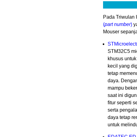
Pada Triwulan 
(
part number
)
ya
Mouser sepanja
STMicroelec
STM32C5 mic
khusus untuk 
kecil yang di
tetap memenuh
daya. Denga
mampu bekerj
saat ini digu
fitur seperti
serta pengal
daya tetap re
untuk melindu
EDATEC ED-