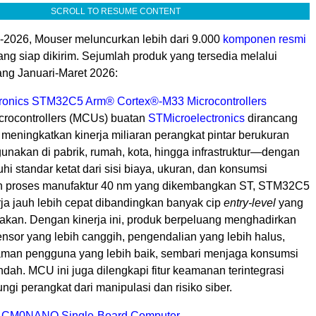
SCROLL TO RESUME CONTENT
I-2026, Mouser meluncurkan lebih dari 9.000
komponen resmi
ng siap dikirim. Sejumlah produk yang tersedia melalui
ng Januari-Maret 2026:
tronics STM32C5 Arm
®
Cortex
®
-M33 Microcontrollers
rocontrollers (MCUs) buatan
STMicroelectronics
dirancang
meningkatkan kinerja miliaran perangkat pintar berukuran
gunakan di pabrik, rumah, kota, hingga infrastruktur—dengan
i standar ketat dari sisi biaya, ukuran, dan konsumsi
n proses manufaktur 40 nm yang dikembangkan ST, STM32C5
a jauh lebih cepat dibandingkan banyak cip
entry-level
yang
nakan. Dengan kinerja ini, produk berpeluang menghadirkan
 sensor yang lebih canggih, pengendalian yang lebih halus,
aman pengguna yang lebih baik, sembari menjaga konsumsi
ndah. MCU ini juga dilengkapi fitur keamanan terintegrasi
ngi perangkat dari manipulasi dan risiko siber.
CM0NANO Single-Board Computer