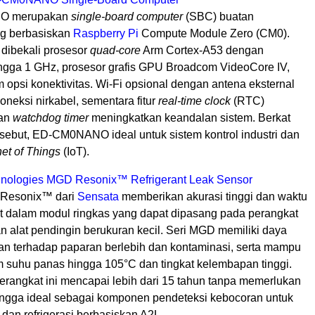
O merupakan
single-board computer
(SBC) buatan
g berbasiskan
Raspberry Pi
Compute Module Zero (CM0).
 dibekali prosesor
quad-core
Arm Cortex-A53 dengan
ngga 1 GHz, prosesor grafis GPU Broadcom VideoCore IV,
 opsi konektivitas. Wi-Fi opsional dengan antena eksternal
neksi nirkabel, sementara fitur
real-time clock
(RTC)
dan
watchdog timer
meningkatkan keandalan sistem. Berkat
rsebut, ED-CM0NANO ideal untuk sistem kontrol industri dan
net of Things
(IoT).
nologies MGD Resonix™ Refrigerant Leak Sensor
Resonix™ dari
Sensata
memberikan akurasi tinggi dan waktu
t dalam modul ringkas yang dapat dipasang pada perangkat
 alat pendingin berukuran kecil. Seri MGD memiliki daya
an terhadap paparan berlebih dan kontaminasi, serta mampu
m suhu panas hingga 105°C dan tingkat kelembapan tinggi.
erangkat ini mencapai lebih dari 15 tahun tanpa memerlukan
hingga ideal sebagai komponen pendeteksi kebocoran untuk
dan refrigerasi berbasiskan A2L.