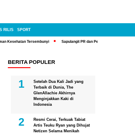
S RILIS
SPORT
man Kesehatan Tersembunyi
Sapulangit PR dan Persrilis.com Bisa Tay
BERITA POPULER
Setelah Dua Kali Jadi yang
Terbaik di Dunia, The
GlenAllachie Akhirnya
Menginjakkan Kaki di
Indonesia
Resmi Cerai, Terkuak Tabiat
Artis Teuku Ryan yang Dihujat
Netizen Selama Menikah