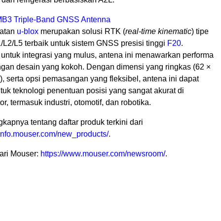
MB3 Triple-Band GNSS Antenna
atan
u-blox
merupakan solusi RTK (
real-time kinematic
) tipe
/L2/L5 terbaik untuk sistem GNSS presisi tinggi
F20
.
 untuk integrasi yang mulus, antena ini menawarkan performa
gan desain yang kokoh. Dengan dimensi yang ringkas (62 ×
, serta opsi pemasangan yang fleksibel, antena ini dapat
uk teknologi penentuan posisi yang sangat akurat di
r, termasuk industri, otomotif, dan robotika.
gkapnya tentang daftar produk terkini dari
//info.mouser.com/new_products/
.
dari Mouser:
https://www.mouser.com/newsroom/
.