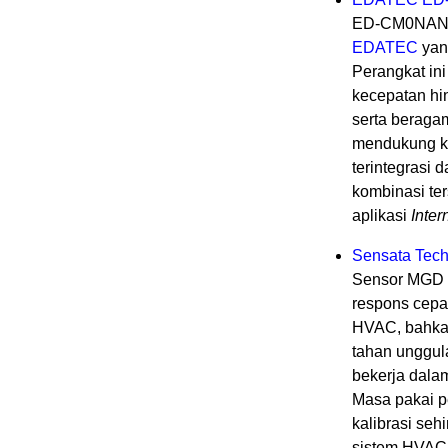
ED-CM0NAN
EDATEC
yan
Perangkat ini
kecepatan hi
serta beragam
mendukung ko
terintegrasi 
kombinasi te
aplikasi
Inter
Sensata Tech
Sensor MGD 
respons cepa
HVAC, bahkan
tahan unggul
bekerja dala
Masa pakai p
kalibrasi se
sistem HVAC 