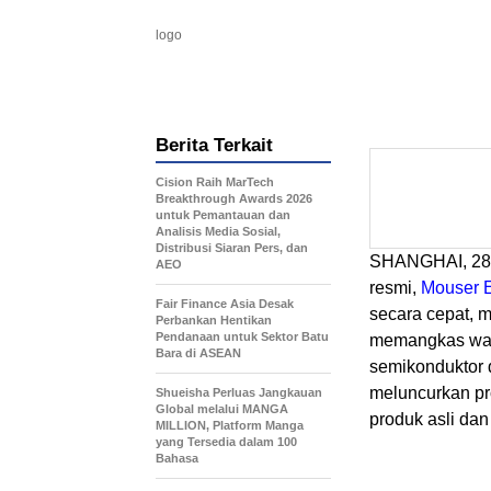
logo
Berita Terkait
Cision Raih MarTech
Breakthrough Awards 2026
untuk Pemantauan dan
Analisis Media Sosial,
Distribusi Siaran Pers, dan
SHANGHAI
,
28
AEO
resmi,
Mouser E
Fair Finance Asia Desak
secara cepat,
Perbankan Hentikan
Pendanaan untuk Sektor Batu
memangkas wakt
Bara di ASEAN
semikonduktor 
meluncurkan pr
Shueisha Perluas Jangkauan
Global melalui MANGA
produk asli dan 
MILLION, Platform Manga
yang Tersedia dalam 100
Bahasa