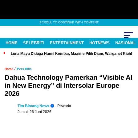
SCROLL TO CONTINUE WITH CONTENT
HOME
SELEBRITI
ENTERTAINMENT
HOTNEWS
NASIONAL
Luna Maya Diduga Hamil Kembar, Maxime Pilih Diam, Warganet Riuh!
/
Home
Pers Rilis
Dahua Technology Pamerkan “Visible AI
in New Energy” di Intersolar Europe
2026
Tim Bintang News
- Pewarta
Jumat, 26 Juni 2026