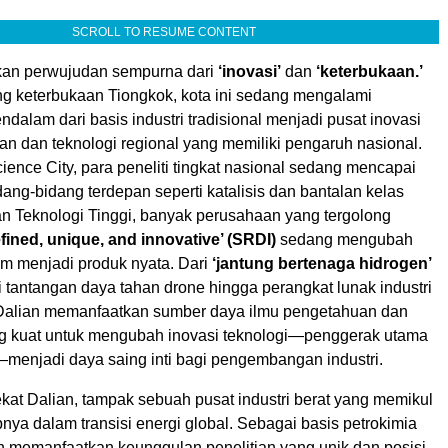
SCROLL TO RESUME CONTENT
kan perwujudan sempurna dari
‘inovasi’
dan
‘keterbukaan.’
g keterbukaan Tiongkok, kota ini sedang mengalami
ndalam dari basis industri tradisional menjadi pusat inovasi
an dan teknologi regional yang memiliki pengaruh nasional.
ience City, para peneliti tingkat nasional sedang mencapai
dang-bidang terdepan seperti katalisis dan bantalan kelas
an Teknologi Tinggi, banyak perusahaan yang tergolong
efined, unique, and innovative’ (SRDI)
sedang mengubah
um menjadi produk nyata. Dari
‘jantung bertenaga hidrogen’
 tantangan daya tahan drone hingga perangkat lunak industri
Dalian memanfaatkan sumber daya ilmu pengetahuan dan
g kuat untuk mengubah inovasi teknologi—penggerak utama
njadi daya saing inti bagi pengembangan industri.
ekat Dalian, tampak sebuah pusat industri berat yang memikul
ya dalam transisi energi global. Sebagai basis petrokimia
an memanfaatkan keunggulan penelitian yang unik dan posisi