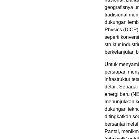
geografisnya un
tradisional me
dukungan lembag
Physics (DICP),
seperti konvers
struktur indus
berkelanjutan ba
Untuk menyambu
persiapan meny
infrastruktur t
detail. Sebagai
energi baru (N
menunjukkan ko
dukungan teknol
ditingkatkan se
bersantai melal
Pantai, menikm
‘city walk’
untu