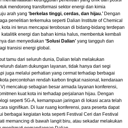
tuk mendorong transformasi sektor energi dan kimia
nuju arah yang
‘berkelas tinggi, cerdas, dan hijau.’
Dengan
a penelitian terkemuka seperti Dalian Institute of Chemical
 kota ini terus mencapai terobosan di bidang-bidang terdepan
i katalitik energi dan bahan kimia halus, membentuk kembali
trinya dan menyediakan
‘Solusi Dalian’
yang tangguh dan
gi transisi energi global.
t tamu dari seluruh dunia, Dalian telah melakukan
eluruh dalam dukungan layanan, tidak hanya dari segi
etapi juga melalui perhatian yang cermat terhadap berbagai
 kota percontohan rendah karbon tingkat nasional, kendaraan
EV) mencakup sebagian besar armada layanan konferensi,
mitmen kuat kota ini terhadap perjalanan hijau. Dengan
ogi seperti 5G-A, kemampuan jaringan di lokasi acara telah
cara signifikan. Di luar ruang konferensi, para peserta dapat
ui berbagai kegiatan kota seperti Festival Ceri dan Festival
ati memancing di bawah langit biru, atau sekadar melakukan
k menikmati pemandangan Dalian.