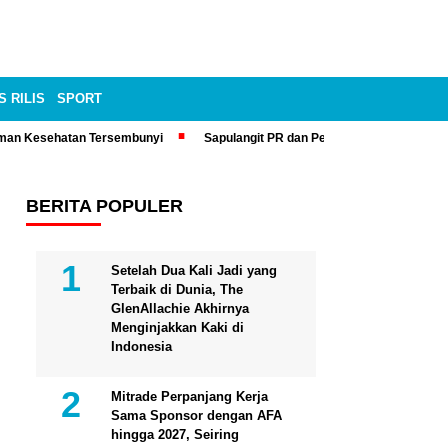
S RILIS
SPORT
man Kesehatan Tersembunyi
Sapulangit PR dan Persrilis.com Bisa Tay
BERITA POPULER
Setelah Dua Kali Jadi yang
Terbaik di Dunia, The
GlenAllachie Akhirnya
Menginjakkan Kaki di
Indonesia
Mitrade Perpanjang Kerja
Sama Sponsor dengan AFA
hingga 2027, Seiring