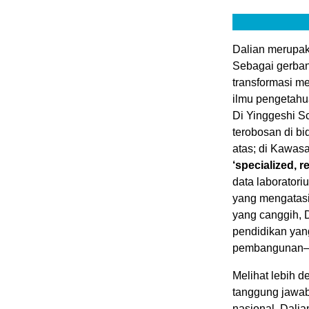
Dalian merupa
Sebagai gerban
transformasi me
ilmu pengetahu
Di Yinggeshi Sc
terobosan di bi
atas; di Kawas
‘specialized, r
data laboratori
yang mengatasi
yang canggih, 
pendidikan yan
pembangunan—me
Melihat lebih d
tanggung jawabn
nasional, Dali