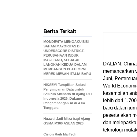
Berita Terkait
MONDEVITA MENGAKUISISI
SAHAM MAYORITAS DI
UNDERSCORE DISTRICT,
PERUSAHAAN INDUK
MAGLIANO, SEBAGAI
DALIAN, China
LANGKAH KEDUA DALAM
MEMBANGUN PLATFORM
memancarkan vi
MEREK MEWAH ITALIA BARU
Juni, Pertemua
HIKSEMI Tampilkan Solusi
World Economic
Penyimpanan Data untuk
kesembilan ant
Seluruh Skenario di Ajang DTI
Indonesia 2026, Dukung
lebih dari 1.70
Pengembangan AI di Asia
baru dalam jum
Tenggara
peserta akan 
Huawei Jadi Mitra bagi Ajang
dan melepaskan
GSMA M360 ASEAN 2026
teknologi mutak
Cision Raih MarTech