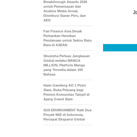
Breakthrough Awards 2026
untuk Pemantauan dan
Analisis Media Sosial,
J
Distribusi Siaran Pers, dan
AEO
Fair Finance Asia Desak
Perbankan Hentikan
Pendanaan untuk Sektor Batu
Bara di ASEAN
Shueisha Perluas Jangkauan
Global melalui MANGA
MILLION, Platform Manga
yang Tersedia dalam 100
Bahasa
Haier Gandeng AO 1 Point
Slam, Buka Peluang bagi
Petenis Komunitas Tampil di
Ajang Grand Slam
SUS ENVIRONMENT Raih Dua
Proyek WtE di Indonesia,
Percepat Ekspansi Global