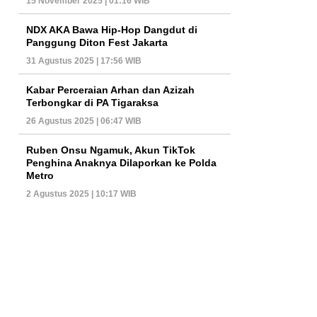
15 November 2025 | 01:16 WIB
NDX AKA Bawa Hip-Hop Dangdut di
Panggung Diton Fest Jakarta
31 Agustus 2025 | 17:56 WIB
Kabar Perceraian Arhan dan Azizah
Terbongkar di PA Tigaraksa
26 Agustus 2025 | 06:47 WIB
Ruben Onsu Ngamuk, Akun TikTok
Penghina Anaknya Dilaporkan ke Polda
Metro
2 Agustus 2025 | 10:17 WIB