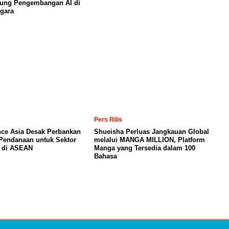
kung Pengembangan AI di
gara
Pers Rilis
nce Asia Desak Perbankan
Shueisha Perluas Jangkauan Global
Pendanaan untuk Sektor
melalui MANGA MILLION, Platform
a di ASEAN
Manga yang Tersedia dalam 100
Bahasa