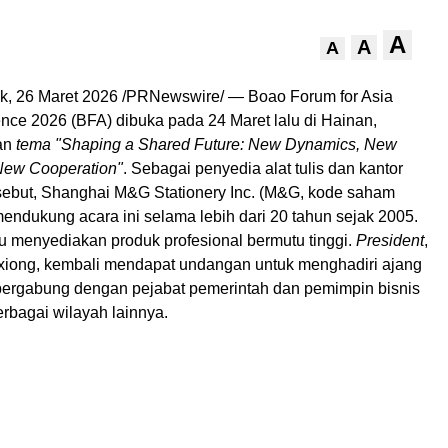
A
A
A
, 26 Maret 2026 /PRNewswire/ — Boao Forum for Asia
nce 2026 (BFA) dibuka pada 24 Maret lalu di Hainan,
an
tema "Shaping a Shared Future: New Dynamics, New
 New Cooperation"
. Sebagai penyedia alat tulis dan kantor
rsebut, Shanghai M&G Stationery Inc. (M&G, kode saham
endukung acara ini selama lebih dari 20 tahun sejak 2005.
u menyediakan produk profesional bermutu tinggi.
President
,
iong, kembali mendapat undangan untuk menghadiri ajang
a bergabung dengan pejabat pemerintah dan pemimpin bisnis
erbagai wilayah lainnya.