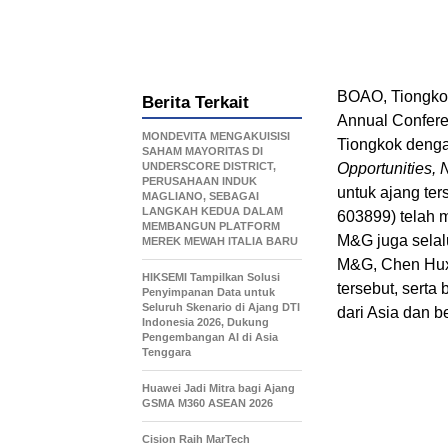
BOAO, Tiongkok
Berita Terkait
Annual Confere
MONDEVITA MENGAKUISISI
Tiongkok deng
SAHAM MAYORITAS DI
UNDERSCORE DISTRICT,
Opportunities,
PERUSAHAAN INDUK
untuk ajang te
MAGLIANO, SEBAGAI
LANGKAH KEDUA DALAM
603899) telah m
MEMBANGUN PLATFORM
M&G juga selal
MEREK MEWAH ITALIA BARU
M&G, Chen Hux
HIKSEMI Tampilkan Solusi
tersebut, sert
Penyimpanan Data untuk
Seluruh Skenario di Ajang DTI
dari Asia dan b
Indonesia 2026, Dukung
Pengembangan AI di Asia
Tenggara
Huawei Jadi Mitra bagi Ajang
GSMA M360 ASEAN 2026
Cision Raih MarTech