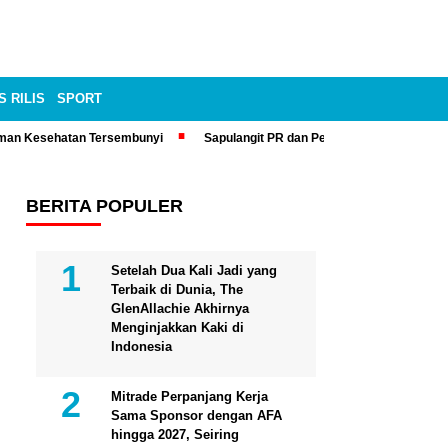
S RILIS
SPORT
man Kesehatan Tersembunyi
Sapulangit PR dan Persrilis.com Bisa Tay
BERITA POPULER
Setelah Dua Kali Jadi yang
Terbaik di Dunia, The
GlenAllachie Akhirnya
Menginjakkan Kaki di
Indonesia
Mitrade Perpanjang Kerja
Sama Sponsor dengan AFA
hingga 2027, Seiring