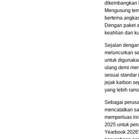
dikembangkan b
Mengusung tema
bertema angkasa
Dengan paket al
keahlian dan ku
Sejalan dengan
meluncurkan se
untuk digunakan
ulang demi meng
sesuai standar 
jejak karbon s
yang lebih rama
Sebagai perusah
mencatatkan sa
memperluas ini
2025 untuk per
Yearbook 2026"