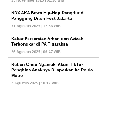
15 November 2025 | 01:16 WIB
NDX AKA Bawa Hip-Hop Dangdut di
Panggung Diton Fest Jakarta
31 Agustus 2025 | 17:56 WIB
Kabar Perceraian Arhan dan Azizah
Terbongkar di PA Tigaraksa
26 Agustus 2025 | 06:47 WIB
Ruben Onsu Ngamuk, Akun TikTok
Penghina Anaknya Dilaporkan ke Polda
Metro
2 Agustus 2025 | 10:17 WIB