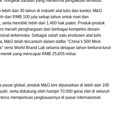
l Tiongkok daratan yang menerima pengakuan tersebut.
ebih dari 30 tahun di industri alat tulis dan kantor, M&G
bih dari RMB 100 juta setiap tahun untuk riset dan
serta memiliki lebih dari 1.400 hak paten. Produk-produk
s meraih penghargaan dari berbagai kompetisi desain
asional terkemuka. Sebagai salah satu produsen alat tulis
ia, M&G telah tercantum dalam daftar "China’s 500 Most
" versi World Brand Lab selama delapan tahun berturut-turut
 merek yang mencapai RMB 25,655 miliar.
 pasar global, produk M&G kini dipasarkan di lebih dari 100
yah, serta didukung oleh hampir 70.000 gerai ritel di seluruh
terus memperluas jangkauannya di pasar internasional.