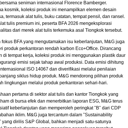
ersama seniman internasional Florence Bamberger.
 kosmik, koleksi produk ini menampilkan elemen desain
, termasuk alat tulis, buku catatan, tempat pensil, dan ransel.
at tulis premium ini, peserta BFA 2026 mengeksplorasi
alitas dari merek alat tulis terkemuka asal Tiongkok tersebut.
 fokus BFA yang mengutamakan isu keberlanjutan, M&G juga
ri produk perkantoran rendah karbon Eco+Office. Dirancang
 di tempat kerja, koleksi produk ini menggunakan plastik daur
urangi emisi sejak tahap awal produksi. Data emisi dihitung
internasional ISO 14067 dan diverifikasi melalui penilaian
epanjang siklus hidup produk. M&G mendorong pilihan produk
h lingkungan melalui produk perkantoran sehari-hari.
aan pertama di sektor alat tulis dan kantor Tiongkok yang
ham di bursa efek dan menerbitkan laporan ESG, M&G terus
siatif keberlanjutan dan memperoleh peringkat "B" dari CDP
ubahan iklim. M&G juga tercantum dalam "Sustainability
 yang dirilis S&P Global, bahkan menjadi satu-satunya