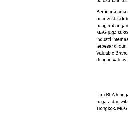
perusahaan asa
Berpengalaman l
berinvestasi le
pengembangan, 
M&G juga sukse
industri intern
terbesar di dun
Valuable Brands
dengan valuasi
Dari BFA hingga
negara dan wila
Tiongkok. M&G 