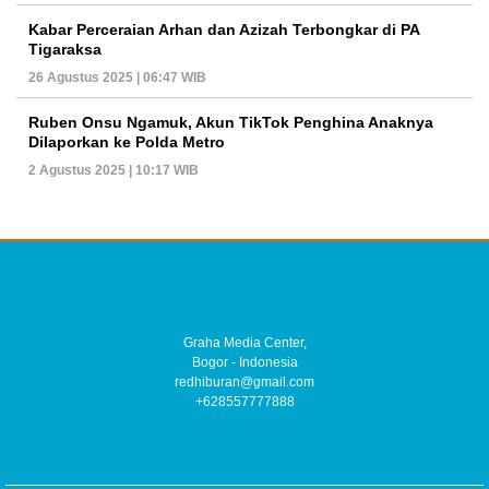
Kabar Perceraian Arhan dan Azizah Terbongkar di PA
Tigaraksa
26 Agustus 2025 | 06:47 WIB
Ruben Onsu Ngamuk, Akun TikTok Penghina Anaknya
Dilaporkan ke Polda Metro
2 Agustus 2025 | 10:17 WIB
Graha Media Center,
Bogor - Indonesia
redhiburan@gmail.com
+628557777888