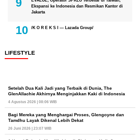
EVALUE, Operator SPKLU Terbesar di Taiwan,
Ekspansi ke Indonesia dan Resmikan Kantor di
Jakarta
/K O R E K S I — Lazada Group/
LIFESTYLE
Setelah Dua Kali Jadi yang Terbaik di Dunia, The
GlenAllachie Akhirnya Menginjakkan Kaki di Indonesia
4 Agustus 2026 | 08:06 WIB
Bagi Mereka yang Menghargai Proses, Glengoyne dan
Tamdhu Layak Dikenal Lebih Dekat
26 Juni 2026 | 23:07 WIB