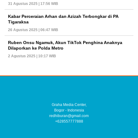
31 Agustus 2025 | 17:56 WIB
Kabar Perceraian Arhan dan Azizah Terbongkar di PA
Tigaraksa
26 Agustus 2025 | 06:47 WIB
Ruben Onsu Ngamuk, Akun TikTok Penghina Anaknya
Dilaporkan ke Polda Metro
2 Agustus 2025 | 10:17 WIB
Graha Media Center,
Bogor - Indonesia
redhiburan@gmail.com
+628557777888