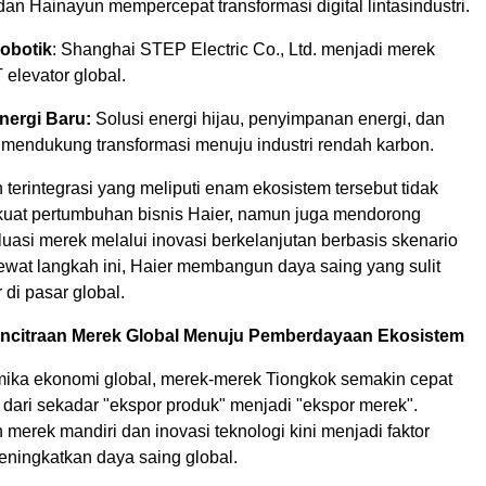
n Hainayun mempercepat transformasi digital lintasindustri.
obotik
: Shanghai STEP Electric Co., Ltd. menjadi merek
 elevator global.
nergi Baru:
Solusi energi hijau, penyimpanan energi, dan
g mendukung transformasi menuju industri rendah karbon.
erintegrasi yang meliputi enam ekosistem tersebut tidak
at pertumbuhan bisnis Haier, namun juga mendorong
uasi merek melalui inovasi berkelanjutan berbasis skenario
wat langkah ini, Haier membangun daya saing yang sulit
r di pasar global.
Pencitraan Merek Global Menuju Pemberdayaan Ekosistem
mika ekonomi global, merek-merek Tiongkok semakin cepat
 dari sekadar "ekspor produk" menjadi "ekspor merek".
erek mandiri dan inovasi teknologi kini menjadi faktor
ningkatkan daya saing global.