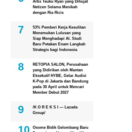
Artis Teuku Ryan yang Dihujat
Netizen Selama Menikah
dengan Ria Ricis
53% Pemberi Kerja Kesulitan
Menemukan Lulusan yang
Siap Menghadapi AI. Studi
Baru Petakan Enam Langkah
Strategis bagi Indonesia
RETOPIA SALON, Perusahaan
yang Didirikan oleh Mantan
Eksekutif HYBE, Gelar Audisi
K-Pop di Jakarta dan Bandung
pada 30 April untuk Mencari
Member Debut 2027
/K O R E K S I — Lazada
Group/
Osome Bidik Gelombang Baru