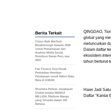
QINGDAO, Tio
Berita Terkait
global yang men
Cision Raih MarTech
meluncurkan da
Breakthrough Awards 2026
untuk Pemantauan dan
Dalam daftar te
Analisis Media Sosial,
ekosistem
Inter
Distribusi Siaran Pers, dan
AEO
tahun berturut-
Fair Finance Asia Desak
Perbankan Hentikan
Pendanaan untuk Sektor Batu
Bara di ASEAN
Haier Jadi Sat
Shueisha Perluas Jangkauan
Global melalui MANGA
Daftar "Kantar
MILLION, Platform Manga
yang Tersedia dalam 100
Bahasa