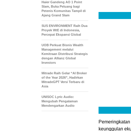
Haier Gandeng AO 1 Point
Slam, Buka Peluang bagi
Petenis Komunitas Tampil di
Ajang Grand Slam
SUS ENVIRONMENT Raih Dua
Proyek WtE di Indonesia,
Percepat Ekspansi Global
UOB Perkuat Bisnis Wealth
Management melalui
Kemitraan Distribusi Strategis
dengan Allianz Global
Investors
Mitrade Raih Gelar “AI Broker
of the Year 2026”, Hadirkan
MitradeGPT Versi Terbaru di
Asia
UNISOC Lyric Audio:
Mengubah Pengalaman
Mendengarkan Audio
Pemeringkatan 
keunggulan eku