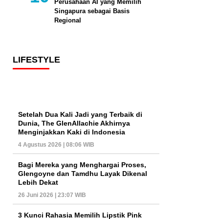
Perusahaan AI yang Memilih
Singapura sebagai Basis
Regional
LIFESTYLE
Setelah Dua Kali Jadi yang Terbaik di
Dunia, The GlenAllachie Akhirnya
Menginjakkan Kaki di Indonesia
4 Agustus 2026 | 08:06 WIB
Bagi Mereka yang Menghargai Proses,
Glengoyne dan Tamdhu Layak Dikenal
Lebih Dekat
26 Juni 2026 | 23:07 WIB
3 Kunci Rahasia Memilih Lipstik Pink