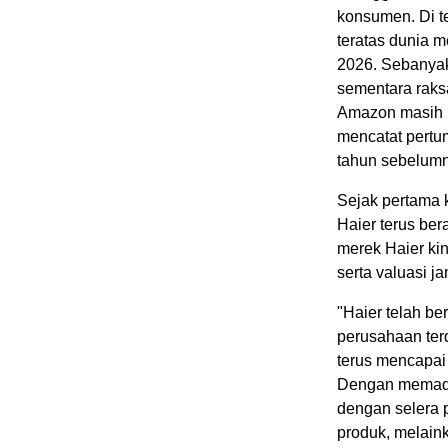
konsumen. Di te
teratas dunia m
2026. Sebanyak
sementara raksa
Amazon masih m
mencatat pertu
tahun sebelum
Sejak pertama k
Haier terus ber
merek Haier ki
serta valuasi j
"Haier telah be
perusahaan terd
terus mencapai
Dengan memadu
dengan selera 
produk, melain