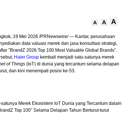
A
A
A
ngkok
,
19 Mei 2026
/PRNewswire/ — Kantar, perusahaan
yediakan data valuasi merek dan jasa konsultasi strategi,
ftar "BrandZ 2026 Top 100 Most Valuable Global Brands".
rsebut,
Haier Group
kembali menjadi satu-satunya merek
net of Things
(IoT) di dunia yang tercantum selama delapan
turut, dan kini menempati posisi ke-53.
u-satunya Merek Ekosistem IoT Dunia yang Tercantum dalam
 BrandZ Top 100" Selama Delapan Tahun Berturut-turut