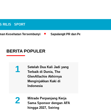
S RILIS
SPORT
man Kesehatan Tersembunyi
Sapulangit PR dan Persrilis.com Bisa Tay
BERITA POPULER
Setelah Dua Kali Jadi yang
Terbaik di Dunia, The
GlenAllachie Akhirnya
Menginjakkan Kaki di
Indonesia
Mitrade Perpanjang Kerja
Sama Sponsor dengan AFA
hingga 2027, Seiring