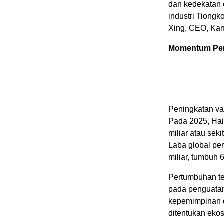
dan kedekatan 
industri Tiong
Xing, CEO, Kan
Momentum Per
Peningkatan val
Pada 2025, Hai
miliar atau sek
Laba global pe
miliar, tumbuh 
Pertumbuhan te
pada penguatan 
kepemimpinan d
ditentukan ekosi