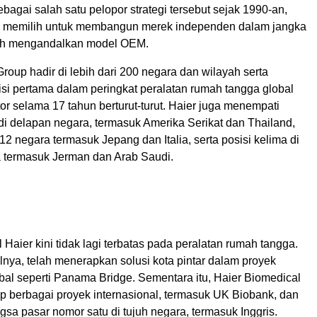
ebagai salah satu pelopor strategi tersebut sejak 1990-an,
ni memilih untuk membangun merek independen dalam jangka
lih mengandalkan model OEM.
 Group hadir di lebih dari 200 negara dan wilayah serta
si pertama dalam peringkat peralatan rumah tangga global
or selama 17 tahun berturut-turut. Haier juga menempati
di delapan negara, termasuk Amerika Serikat dan Thailand,
 12 negara termasuk Jepang dan Italia, serta posisi kelima di
 termasuk Jerman dan Arab Saudi.
 Haier kini tidak lagi terbatas pada peralatan rumah tangga.
nya, telah menerapkan solusi kota pintar dalam proyek
lobal seperti Panama Bridge. Sementara itu, Haier Biomedical
p berbagai proyek internasional, termasuk UK Biobank, dan
a pasar nomor satu di tujuh negara, termasuk Inggris.