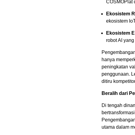
COSMOPlat da
Ekosistem R
ekosistem IoT
Ekosistem E
robot AI yan
Pengembangan t
hanya memperku
peningkatan val
penggunaan. Le
ditiru kompetito
Beralih dari 
Di tengah dina
bertransformasi
Pengembangan m
utama dalam me