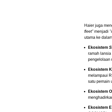
Haier juga men
fleet"
menjadi
"
utama ke dalam 
Ekosistem
S
ramah lansia
pengelolaan 
Ekosistem 
melampaui RM
satu pemain 
Ekosistem O
menghadirkan
Ekosistem E