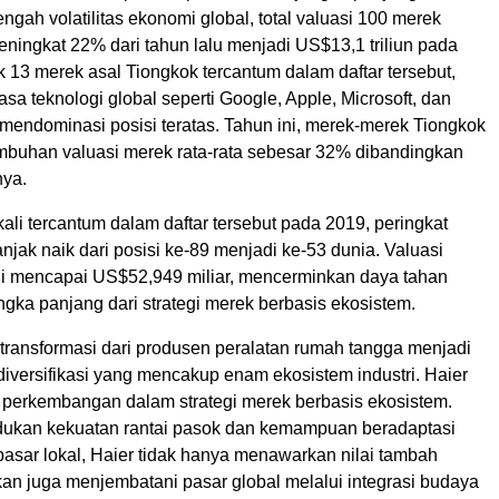
ngah volatilitas ekonomi global, total valuasi 100 merek
eningkat 22% dari tahun lalu menjadi US$13,1 triliun pada
 13 merek asal Tiongkok tercantum dalam daftar tersebut,
sa teknologi global seperti Google, Apple, Microsoft, dan
endominasi posisi teratas. Tahun ini, merek-merek Tiongkok
mbuhan valuasi merek rata-rata sebesar 32% dibandingkan
nya.
ali tercantum dalam daftar tersebut pada 2019, peringkat
anjak naik dari posisi ke-89 menjadi ke-53 dunia. Valuasi
ni mencapai US$52,949 miliar, mencerminkan daya tahan
angka panjang dari strategi merek berbasis ekosistem.
rtransformasi dari produsen peralatan rumah tangga menjadi
iversifikasi yang mencakup enam ekosistem industri. Haier
 perkembangan dalam strategi merek berbasis ekosistem.
kan kekuatan rantai pasok dan kemampuan beradaptasi
pasar lokal, Haier tidak hanya menawarkan nilai tambah
kan juga menjembatani pasar global melalui integrasi budaya