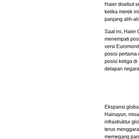
Haier disebut s
ketika merek i
panjang alih-a
Saat ini, Haier
menempati posi
versi Euromonit
posisi pertama 
posisi ketiga di
delapan negara
Ekspansi global
Hainayun, misal
infrastruktur g
terus menggara
memegang pangs