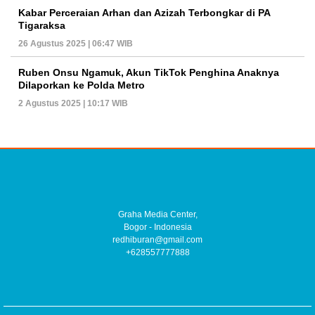
Kabar Perceraian Arhan dan Azizah Terbongkar di PA
Tigaraksa
26 Agustus 2025 | 06:47 WIB
Ruben Onsu Ngamuk, Akun TikTok Penghina Anaknya
Dilaporkan ke Polda Metro
2 Agustus 2025 | 10:17 WIB
Graha Media Center,
Bogor - Indonesia
redhiburan@gmail.com
+628557777888