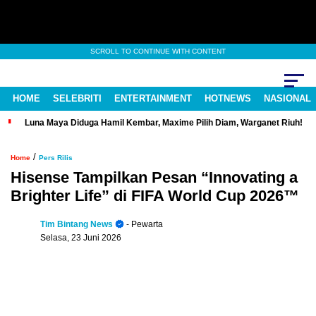
SCROLL TO CONTINUE WITH CONTENT
HOME
SELEBRITI
ENTERTAINMENT
HOTNEWS
NASIONAL
Luna Maya Diduga Hamil Kembar, Maxime Pilih Diam, Warganet Riuh!
/
Home
Pers Rilis
Hisense Tampilkan Pesan “Innovating a
Brighter Life” di FIFA World Cup 2026™
Tim Bintang News
- Pewarta
Selasa, 23 Juni 2026