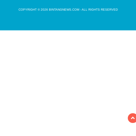
COPYRIGHT © 2026 BINTANGNEWS.COM - ALL RIGHTS RESERVED