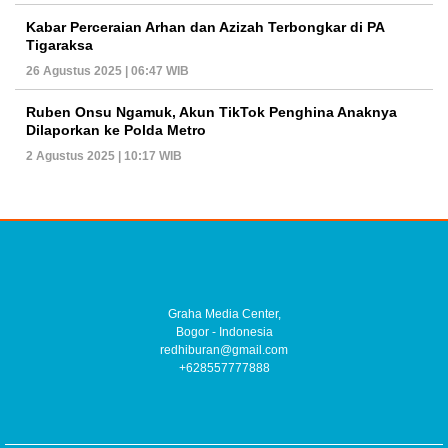
Kabar Perceraian Arhan dan Azizah Terbongkar di PA
Tigaraksa
26 Agustus 2025 | 06:47 WIB
Ruben Onsu Ngamuk, Akun TikTok Penghina Anaknya
Dilaporkan ke Polda Metro
2 Agustus 2025 | 10:17 WIB
Graha Media Center,
Bogor - Indonesia
redhiburan@gmail.com
+628557777888