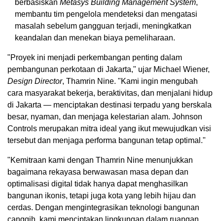
berbasiskan
Metasys Building Management System
,
membantu tim pengelola mendeteksi dan mengatasi
masalah sebelum gangguan terjadi, meningkatkan
keandalan dan menekan biaya pemeliharaan.
"Proyek ini menjadi perkembangan penting dalam
pembangunan perkotaan di
Jakarta
," ujar
Michael Wiener
,
Design Director
, Thamrin Nine. "Kami ingin mengubah
cara masyarakat bekerja, beraktivitas, dan menjalani hidup
di
Jakarta
— menciptakan destinasi terpadu yang berskala
besar, nyaman, dan menjaga kelestarian alam. Johnson
Controls merupakan mitra ideal yang ikut mewujudkan visi
tersebut dan menjaga performa bangunan tetap optimal."
"Kemitraan kami dengan Thamrin Nine menunjukkan
bagaimana rekayasa berwawasan masa depan dan
optimalisasi digital tidak hanya dapat menghasilkan
bangunan ikonis, tetapi juga kota yang lebih hijau dan
cerdas. Dengan mengintegrasikan teknologi bangunan
canggih, kami menciptakan lingkungan dalam ruangan