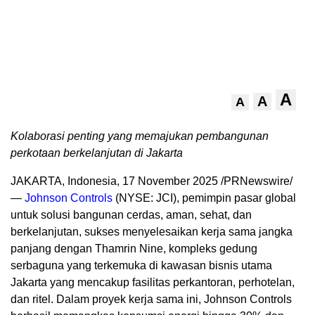
A
A
A
Kolaborasi penting yang memajuk
an pembangunan
perkotaan berkelanjutan di
Jakarta
JAKARTA
, Indonesia, 17 November 2025 /PRNewswire/
—
Johnson Controls
(NYSE: JCI), pemimpin pasar global
untuk solusi bangunan cerda
s, aman, sehat
, dan
berkelanjutan, sukses menyelesaikan kerja sama jangka
panjang dengan Thamrin Nine, kompleks gedung
serbaguna yang terkemu
ka di k
awasan bisnis utama
Jakarta
yang mencakup fasilitas perkantoran, perhotelan,
dan ritel. Dalam proyek kerja sama ini, Johnson Controls