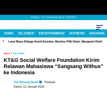
SCROLL TO CONTINUE WITH CONTENT
HOME
SELEBRITI
ENTERTAINMENT
HOTNEWS
NASIONAL
Luna Maya Diduga Hamil Kembar, Maxime Pilih Diam, Warganet Riuh!
/
Home
Pers Rilis
KT&G Social Welfare Foundation Kirim
Relawan Mahasiswa “Sangsang Withus”
ke Indonesia
Tim Bintang News
- Pewarta
Kamis, 22 Januari 2026