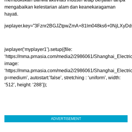
mengabaikan kelestarian alam dan keanekaragaman
hayati.
jwplayer.key=”3Fznr2BGJZtpwZmA+81lm048ks6+0NjLXyDd
jwplayer(‘myplayer1’).setup({file:
‘https://mma.prnasia.com/media2/2986061/Shanghai_Electric
image:
‘https://mma.prnasia.com/media2/2986061/Shanghai_Electri
p=medium’, autostart:’false’, stretching : ‘uniform’, width:
‘512’, height: ‘288’});
ADVERTISEMENT