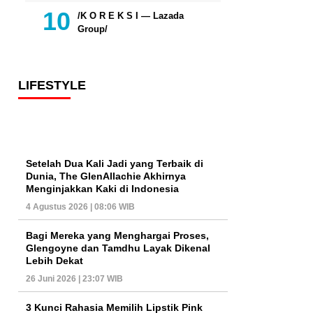
/K O R E K S I — Lazada
Group/
LIFESTYLE
Setelah Dua Kali Jadi yang Terbaik di
Dunia, The GlenAllachie Akhirnya
Menginjakkan Kaki di Indonesia
4 Agustus 2026 | 08:06 WIB
Bagi Mereka yang Menghargai Proses,
Glengoyne dan Tamdhu Layak Dikenal
Lebih Dekat
26 Juni 2026 | 23:07 WIB
3 Kunci Rahasia Memilih Lipstik Pink