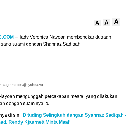
A
A
A
S.COM
– lady Veronica Nayoan membongkar dugaan
n sang suami dengan Shahnaz Sadiqah.
Instagram.com/@syahnazs)
 Nayoan mengunggah percakapan mesra yang dilakukan
h dengan suaminya itu.
nya di sini:
Dituding Selingkuh dengan Syahnaz Sadiqah -
ad, Rendy Kjaernett Minta Maaf