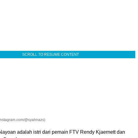
SCROLL TO RESUME CONTENT
Instagram.com/@syahnazs)
Nayoan adalah istri dari pemain FTV Rendy Kjaernett dan