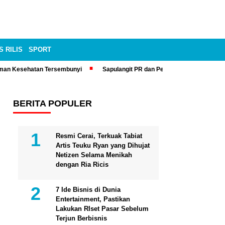
S RILIS
SPORT
man Kesehatan Tersembunyi
Sapulangit PR dan Persrilis.com Bisa Tay
BERITA POPULER
Resmi Cerai, Terkuak Tabiat
Artis Teuku Ryan yang Dihujat
Netizen Selama Menikah
dengan Ria Ricis
7 Ide Bisnis di Dunia
Entertainment, Pastikan
Lakukan RIset Pasar Sebelum
Terjun Berbisnis