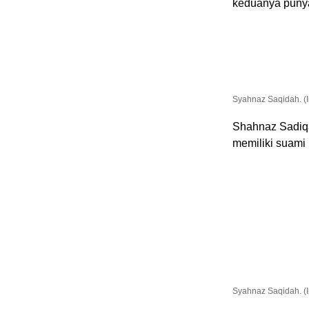
keduanya puny
Syahnaz Saqidah. (
Shahnaz Sadiqa
memiliki suami
Syahnaz Saqidah. (