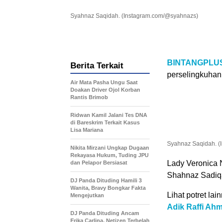
Syahnaz Saqidah. (Instagram.com/@syahnazs)
BINTANGPLU
Berita Terkait
perselingkuha
Air Mata Pasha Ungu Saat
Doakan Driver Ojol Korban
Rantis Brimob
Ridwan Kamil Jalani Tes DNA
di Bareskrim Terkait Kasus
Lisa Mariana
Syahnaz Saqidah. (
Nikita Mirzani Ungkap Dugaan
Rekayasa Hukum, Tuding JPU
Lady Veronica
dan Pelapor Bersiasat
Shahnaz Sadiqa
DJ Panda Dituding Hamili 3
Wanita, Bravy Bongkar Fakta
Lihat potret lain
Mengejutkan
Adik Raffi Ahm
DJ Panda Dituding Ancam
Erika Carlina, Netizen Terbelah