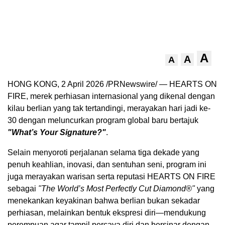
A
A
A
HONG KONG, 2 April 2026 /PRNewswire/ — HEARTS ON
FIRE, merek perhiasan internasional yang dikenal dengan
kilau berlian yang tak tertandingi, merayakan hari jadi ke-
30 dengan meluncurkan program global baru bertajuk
"What’s Your Signature?"
.
Selain menyoroti perjalanan selama tiga dekade yang
penuh keahlian, inovasi, dan sentuhan seni, program ini
juga merayakan warisan serta reputasi HEARTS ON FIRE
sebagai
"The World’s Most Perfectly Cut Diamond®"
yang
menekankan keyakinan bahwa berlian bukan sekadar
perhiasan, melainkan bentuk ekspresi diri—mendukung
perempuan agar tampil percaya diri dan bersinar dengan