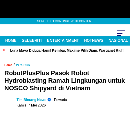
SCROLL TO CONTINUE WITH CONTENT
HOME
SELEBRITI
ENTERTAINMENT
HOTNEWS
NASIONAL
Luna Maya Diduga Hamil Kembar, Maxime Pilih Diam, Warganet Riuh!
/
Home
Pers Rilis
RobotPlusPlus Pasok Robot
Hydroblasting Ramah Lingkungan untuk
NOSCO Shipyard di Vietnam
Tim Bintang News
- Pewarta
Kamis, 7 Mei 2026