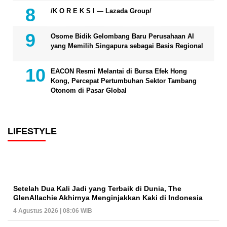
/K O R E K S I — Lazada Group/
Osome Bidik Gelombang Baru Perusahaan AI
yang Memilih Singapura sebagai Basis Regional
EACON Resmi Melantai di Bursa Efek Hong
Kong, Percepat Pertumbuhan Sektor Tambang
Otonom di Pasar Global
LIFESTYLE
Setelah Dua Kali Jadi yang Terbaik di Dunia, The
GlenAllachie Akhirnya Menginjakkan Kaki di Indonesia
4 Agustus 2026 | 08:06 WIB