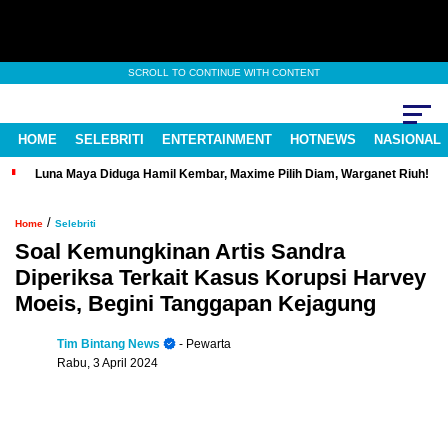
SCROLL TO CONTINUE WITH CONTENT
HOME
SELEBRITI
ENTERTAINMENT
HOTNEWS
NASIONAL
Luna Maya Diduga Hamil Kembar, Maxime Pilih Diam, Warganet Riuh!
/
Home
Selebriti
Soal Kemungkinan Artis Sandra
Diperiksa Terkait Kasus Korupsi Harvey
Moeis, Begini Tanggapan Kejagung
Tim Bintang News
- Pewarta
Rabu, 3 April 2024