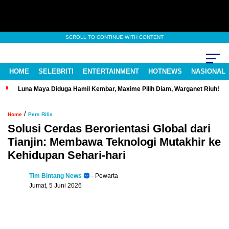
SCROLL TO CONTINUE WITH CONTENT
HOME
SELEBRITI
ENTERTAINMENT
HOTNEWS
NASIONAL
Luna Maya Diduga Hamil Kembar, Maxime Pilih Diam, Warganet Riuh!
/
Home
Pers Rilis
Solusi Cerdas Berorientasi Global dari
Tianjin: Membawa Teknologi Mutakhir ke
Kehidupan Sehari-hari
Tim Bintang News
- Pewarta
Jumat, 5 Juni 2026