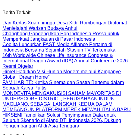
Berita Terkait
Dari Kertas Xuan hingga Desa Xidi, Rombongan Diplomat
Menjelajahi Warisan Budaya Anhui
Changhong Gandeng Ikon Pop Indonesia Rossa untuk
Memperkuat Jangkauan di Pasar Indonesia
Coolita Luncurkan FAST Media Alliance Pertama di
Indonesia Bersama Sejumlah Stasiun TV Terkemuka
16th Worldwide Chinese Life Insurance Congress &
International Dragon Award (IDA) Annual Conference 2026
Resmi Digelar
Himel Hadirkan Visi Hunian Modern melalui Kampanye
Global “Dream Home”
FAMILIARITÉ: Ketika Sinema dan Sastra Bertemu dalam
Sebuah Karya Puitis
MONDEVITA MENGAKUISISI SAHAM MAYORITAS DI
UNDERSCORE DISTRICT, PERUSAHAAN INDUK
MAGLIANO, SEBAGAI LANGKAH KEDUA DALAM
MEMBANGUN PLATFORM MEREK MEWAH ITALIA BARU
HIKSEMI Tampilkan Solusi Penyimpanan Data untuk
Seluruh Skenario di Ajang DTI Indonesia 2026, Dukung
Pengembangan AI di Asia Tenggara