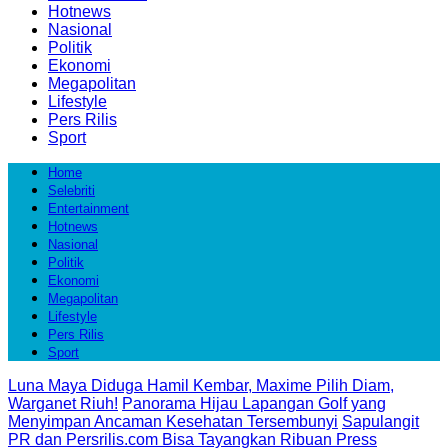
Hotnews
Nasional
Politik
Ekonomi
Megapolitan
Lifestyle
Pers Rilis
Sport
Home
Selebriti
Entertainment
Hotnews
Nasional
Politik
Ekonomi
Megapolitan
Lifestyle
Pers Rilis
Sport
Luna Maya Diduga Hamil Kembar, Maxime Pilih Diam,
Warganet Riuh!
Panorama Hijau Lapangan Golf yang
Menyimpan Ancaman Kesehatan Tersembunyi
Sapulangit
PR dan Persrilis.com Bisa Tayangkan Ribuan Press