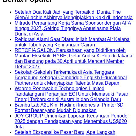
Setelah Dua Kali Jadi yang Terbaik di Dunia, The
GlenAllachie Akhirnya Menginjakkan Kaki di Indonesia
Mitrade Perpanjang Kerja Sama Sponsor dengan AFA
hingga 2027, Seiring Tingginya Antusiasme Piala
Dunia di Asia
Rehidrasi Alami Saat Diare: Inilah Manfaat Air Kelapa
untuk Tubuh yang Kehilangan Cairan
RETOPIA SALON, Perusahaan yang Didirikan oleh
Mantan Eksekutif HYBE, Gelar Audisi K-Pop di Jakarta
dan Bandung pada 30 April untuk Mencari Member
Debut 2027
Sekolah-Sekolah Terkemuka di Asia Tenggara
Bergabung sebagai Cambridge English Educational
Partners untuk Menyiapkan Talenta Masa Depan
Waaree Renewable Technologies Limited
Tandatangani Perjanjian ECI Untuk Memasuki Pasar
Energi Terbarukan di Australia dan Selandia Baru
Bambu Lab A2L Kini Hadir di Indonesia: Printer 3D
Format Besar yang Mudah Digunakan
JOY GROUP Umumkan Laporan Keuangan Periode
2025 dengan Pendapatan yang Menembus US$620
Juta
Setelah Ekspansi ke Pasar Baru, Apa Langkah