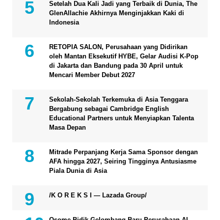
Setelah Dua Kali Jadi yang Terbaik di Dunia, The
GlenAllachie Akhirnya Menginjakkan Kaki di
Indonesia
RETOPIA SALON, Perusahaan yang Didirikan
oleh Mantan Eksekutif HYBE, Gelar Audisi K-Pop
di Jakarta dan Bandung pada 30 April untuk
Mencari Member Debut 2027
Sekolah-Sekolah Terkemuka di Asia Tenggara
Bergabung sebagai Cambridge English
Educational Partners untuk Menyiapkan Talenta
Masa Depan
Mitrade Perpanjang Kerja Sama Sponsor dengan
AFA hingga 2027, Seiring Tingginya Antusiasme
Piala Dunia di Asia
/K O R E K S I — Lazada Group/
Osome Bidik Gelombang Baru Perusahaan AI