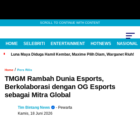
SCROLL TO CONTINUE WITH CONTENT
HOME
SELEBRITI
ENTERTAINMENT
HOTNEWS
NASIONAL
Luna Maya Diduga Hamil Kembar, Maxime Pilih Diam, Warganet Riuh!
/
Home
Pers Rilis
TMGM Rambah Dunia Esports,
Berkolaborasi dengan OG Esports
sebagai Mitra Global
Tim Bintang News
- Pewarta
Kamis, 18 Juni 2026