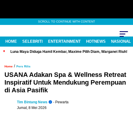
SCROLL TO CONTINUE WITH CONTENT
HOME
SELEBRITI
ENTERTAINMENT
HOTNEWS
NASIONAL
Luna Maya Diduga Hamil Kembar, Maxime Pilih Diam, Warganet Riuh!
/
Home
Pers Rilis
USANA Adakan Spa & Wellness Retreat
Inspiratif Untuk Mendukung Perempuan
di Asia Pasifik
Tim Bintang News
- Pewarta
Jumat, 8 Mei 2026