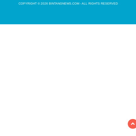
COPYRIGHT © 2026 BINTANGNEWS.COM - ALL RIGHTS RESERVED