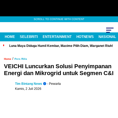
SCROLL TO CONTINUE WITH CONTENT
HOME
SELEBRITI
ENTERTAINMENT
HOTNEWS
NASIONAL
Luna Maya Diduga Hamil Kembar, Maxime Pilih Diam, Warganet Riuh!
/
Home
Pers Rilis
VEICHI Luncurkan Solusi Penyimpanan
Energi dan Mikrogrid untuk Segmen C&I
Tim Bintang News
- Pewarta
Kamis, 2 Juli 2026