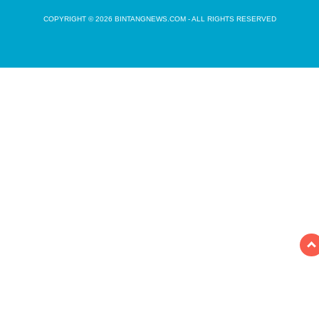
COPYRIGHT © 2026 BINTANGNEWS.COM - ALL RIGHTS RESERVED