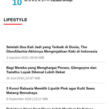
/K O R E K S I — Lazada Group/
LIFESTYLE
Setelah Dua Kali Jadi yang Terbaik di Dunia, The
GlenAllachie Akhirnya Menginjakkan Kaki di Indonesia
4 Agustus 2026 | 08:06 WIB
Bagi Mereka yang Menghargai Proses, Glengoyne dan
Tamdhu Layak Dikenal Lebih Dekat
26 Juni 2026 | 23:07 WIB
3 Kunci Rahasia Memilih Lipstik Pink agar Kulit Sawo
Matang Bercahaya
8 September 2025 | 15:17 WIB