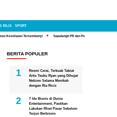
S RILIS
SPORT
man Kesehatan Tersembunyi
Sapulangit PR dan Persrilis.com Bisa Tay
BERITA POPULER
Resmi Cerai, Terkuak Tabiat
Artis Teuku Ryan yang Dihujat
Netizen Selama Menikah
dengan Ria Ricis
7 Ide Bisnis di Dunia
Entertainment, Pastikan
Lakukan RIset Pasar Sebelum
Terjun Berbisnis