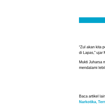
“Zul akan kita 
di Lapas,” ujar
Mukti Juharsa m
mendalami lebi
Baca artikel lai
Narkotika, Ter