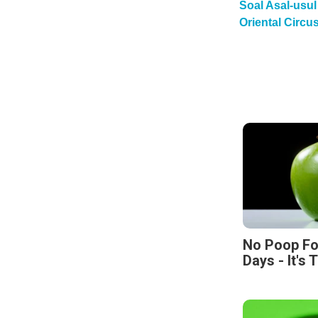
Soal Asal-usu
Oriental Circ
No Poop Fo
Days - It's 