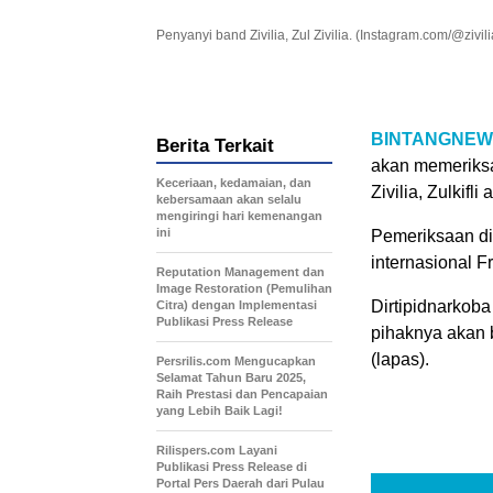
Penyanyi band Zivilia, Zul Zivilia. (Instagram.com/@zivilia
BINTANGNEW
Berita Terkait
akan memeriksa
Keceriaan, kedamaian, dan
Zivilia, Zulkifli 
kebersamaan akan selalu
mengiringi hari kemenangan
ini
Pemeriksaan di
internasional F
Reputation Management dan
Image Restoration (Pemulihan
Dirtipidnarkoba
Citra) dengan Implementasi
Publikasi Press Release
pihaknya akan 
(lapas).
Persrilis.com Mengucapkan
Selamat Tahun Baru 2025,
Raih Prestasi dan Pencapaian
yang Lebih Baik Lagi!
Rilispers.com Layani
Publikasi Press Release di
Portal Pers Daerah dari Pulau