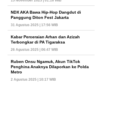
15 November 2025 | 01:16 WIB
NDX AKA Bawa Hip-Hop Dangdut di
Panggung Diton Fest Jakarta
31 Agustus 2025 | 17:56 WIB
Kabar Perceraian Arhan dan Azizah
Terbongkar di PA Tigaraksa
26 Agustus 2025 | 06:47 WIB
Ruben Onsu Ngamuk, Akun TikTok
Penghina Anaknya Dilaporkan ke Polda
Metro
2 Agustus 2025 | 10:17 WIB