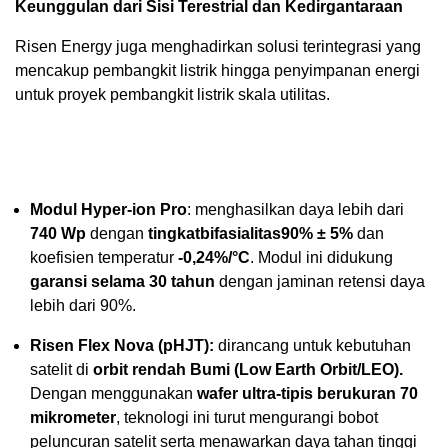
Keunggulan dari Sisi Terestrial dan Kedirgantaraan
Risen Energy juga menghadirkan solusi terintegrasi yang
mencakup pembangkit listrik hingga penyimpanan energi
untuk proyek pembangkit listrik skala utilitas.
Modul Hyper-ion Pro
: menghasilkan daya lebih dari
740 Wp
dengan
tingkat
bifasialitas
90% ± 5%
dan
koefisien temperatur
-0,24%/°C
. Modul ini didukung
garansi selama 30 tahun
dengan jaminan retensi daya
lebih dari 90%.
Risen Flex Nova (pHJT):
dirancang untuk kebutuhan
satelit di
orbit rendah Bumi (Low Earth Orbit/LEO).
Dengan menggunakan
wafer ultra-tipis berukuran 70
mikrometer
, teknologi ini turut mengurangi bobot
peluncuran satelit serta menawarkan daya tahan tinggi