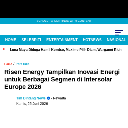
SCROLL TO CONTINUE WITH CONTENT
HOME
SELEBRITI
ENTERTAINMENT
HOTNEWS
NASIONAL
Luna Maya Diduga Hamil Kembar, Maxime Pilih Diam, Warganet Riuh!
/
Home
Pers Rilis
Risen Energy Tampilkan Inovasi Energi
untuk Berbagai Segmen di Intersolar
Europe 2026
Tim Bintang News
- Pewarta
Kamis, 25 Juni 2026