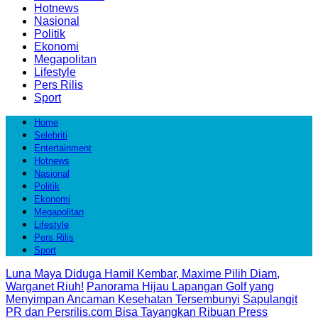
Hotnews
Nasional
Politik
Ekonomi
Megapolitan
Lifestyle
Pers Rilis
Sport
Home
Selebriti
Entertainment
Hotnews
Nasional
Politik
Ekonomi
Megapolitan
Lifestyle
Pers Rilis
Sport
Luna Maya Diduga Hamil Kembar, Maxime Pilih Diam,
Warganet Riuh!
Panorama Hijau Lapangan Golf yang
Menyimpan Ancaman Kesehatan Tersembunyi
Sapulangit
PR dan Persrilis.com Bisa Tayangkan Ribuan Press