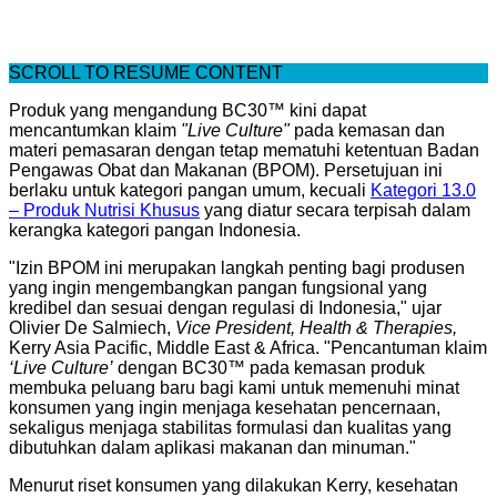
SCROLL TO RESUME CONTENT
Produk yang mengandung BC30™ kini dapat
mencantumkan klaim
"Live Culture"
pada kemasan dan
materi pemasaran dengan tetap mematuhi ketentuan Badan
Pengawas Obat dan Makanan (BPOM). Persetujuan ini
berlaku untuk kategori pangan umum, kecuali
Kategori 13.0
– Produk Nutrisi Khusus
yang diatur secara terpisah dalam
kerangka kategori pangan Indonesia.
"Izin BPOM ini merupakan langkah penting bagi produsen
yang ingin mengembangkan pangan fungsional yang
kredibel dan sesuai dengan regulasi di Indonesia," ujar
Olivier De Salmiech,
Vice President, Health & Therapies,
Kerry Asia Pacific, Middle East & Africa. "Pencantuman klaim
‘Live Culture’
dengan BC30™ pada kemasan produk
membuka peluang baru bagi kami untuk memenuhi minat
konsumen yang ingin menjaga kesehatan pencernaan,
sekaligus menjaga stabilitas formulasi dan kualitas yang
dibutuhkan dalam aplikasi makanan dan minuman."
Menurut riset konsumen yang dilakukan Kerry, kesehatan