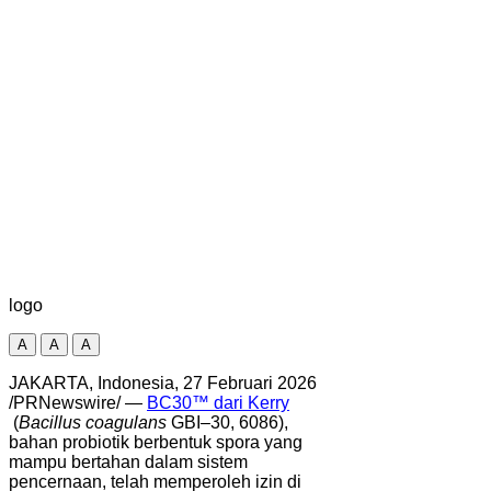
logo
A
A
A
JAKARTA, Indonesia, 27 Februari 2026
/PRNewswire/ —
BC30™ dari Kerry
(
Bacillus coagulans
GBI–30, 6086),
bahan probiotik berbentuk spora yang
mampu bertahan dalam sistem
pencernaan, telah memperoleh izin di