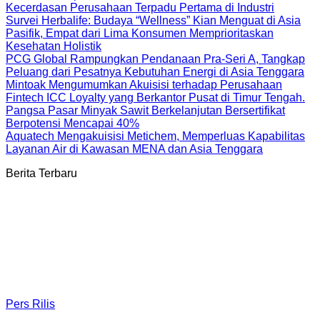
Kecerdasan Perusahaan Terpadu Pertama di Industri
Survei Herbalife: Budaya “Wellness” Kian Menguat di Asia
Pasifik, Empat dari Lima Konsumen Memprioritaskan
Kesehatan Holistik
PCG Global Rampungkan Pendanaan Pra-Seri A, Tangkap
Peluang dari Pesatnya Kebutuhan Energi di Asia Tenggara
Mintoak Mengumumkan Akuisisi terhadap Perusahaan
Fintech ICC Loyalty yang Berkantor Pusat di Timur Tengah.
Pangsa Pasar Minyak Sawit Berkelanjutan Bersertifikat
Berpotensi Mencapai 40%
Aquatech Mengakuisisi Metichem, Memperluas Kapabilitas
Layanan Air di Kawasan MENA dan Asia Tenggara
Berita Terbaru
Pers Rilis