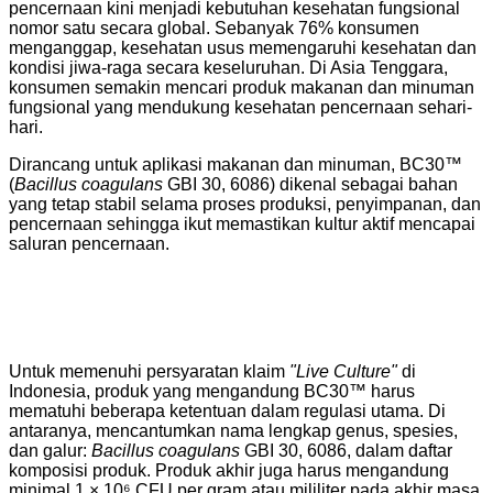
pencernaan kini menjadi kebutuhan kesehatan fungsional
nomor satu secara global. Sebanyak 76% konsumen
menganggap, kesehatan usus memengaruhi kesehatan dan
kondisi jiwa-raga secara keseluruhan. Di Asia Tenggara,
konsumen semakin mencari produk makanan dan minuman
fungsional yang mendukung kesehatan pencernaan sehari-
hari.
Dirancang untuk aplikasi makanan dan minuman, BC30™
(
Bacillus coagulans
GBI 30, 6086) dikenal sebagai bahan
yang tetap stabil selama proses produksi, penyimpanan, dan
pencernaan sehingga ikut memastikan kultur aktif mencapai
saluran pencernaan.
Untuk memenuhi persyaratan klaim
"Live Culture"
di
Indonesia, produk yang mengandung BC30™ harus
mematuhi beberapa ketentuan dalam regulasi utama. Di
antaranya, mencantumkan nama lengkap genus, spesies,
dan galur:
Bacillus coagulans
GBI 30, 6086, dalam daftar
komposisi produk. Produk akhir juga harus mengandung
minimal 1 × 10⁶ CFU per gram atau mililiter pada akhir masa