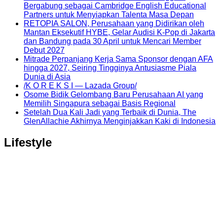
Bergabung sebagai Cambridge English Educational
Partners untuk Menyiapkan Talenta Masa Depan
RETOPIA SALON, Perusahaan yang Didirikan oleh
Mantan Eksekutif HYBE, Gelar Audisi K-Pop di Jakarta
dan Bandung pada 30 April untuk Mencari Member
Debut 2027
Mitrade Perpanjang Kerja Sama Sponsor dengan AFA
hingga 2027, Seiring Tingginya Antusiasme Piala
Dunia di Asia
/K O R E K S I — Lazada Group/
Osome Bidik Gelombang Baru Perusahaan AI yang
Memilih Singapura sebagai Basis Regional
Setelah Dua Kali Jadi yang Terbaik di Dunia, The
GlenAllachie Akhirnya Menginjakkan Kaki di Indonesia
Lifestyle