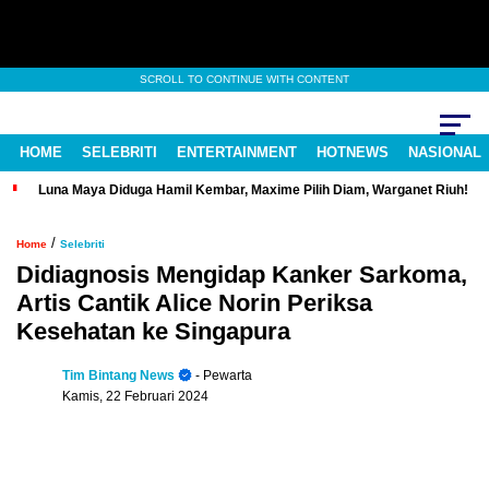
SCROLL TO CONTINUE WITH CONTENT
HOME
SELEBRITI
ENTERTAINMENT
HOTNEWS
NASIONAL
Luna Maya Diduga Hamil Kembar, Maxime Pilih Diam, Warganet Riuh!
/
Home
Selebriti
Didiagnosis Mengidap Kanker Sarkoma,
Artis Cantik Alice Norin Periksa
Kesehatan ke Singapura
Tim Bintang News
- Pewarta
Kamis, 22 Februari 2024