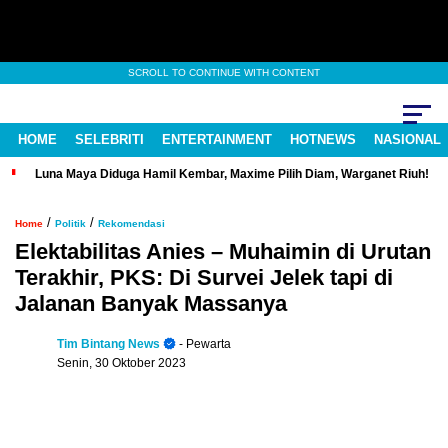
SCROLL TO CONTINUE WITH CONTENT
HOME
SELEBRITI
ENTERTAINMENT
HOTNEWS
NASIONAL
Luna Maya Diduga Hamil Kembar, Maxime Pilih Diam, Warganet Riuh!
/
/
Home
Politik
Rekomendasi
Elektabilitas Anies – Muhaimin di Urutan
Terakhir, PKS: Di Survei Jelek tapi di
Jalanan Banyak Massanya
Tim Bintang News
- Pewarta
Senin, 30 Oktober 2023