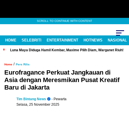
SCROLL TO CONTINUE WITH CONTENT
HOME
SELEBRITI
ENTERTAINMENT
HOTNEWS
NASIONAL
Luna Maya Diduga Hamil Kembar, Maxime Pilih Diam, Warganet Riuh!
/
Home
Pers Rilis
Eurofragance Perkuat Jangkauan di
Asia dengan Meresmikan Pusat Kreatif
Baru di Jakarta
Tim Bintang News
- Pewarta
Selasa, 25 November 2025