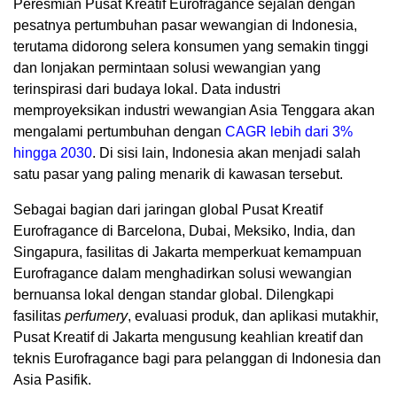
Peresmian Pusat Kreatif Eurofragance sejalan dengan
pesatnya pertumbuhan pasar wewangian di
Indonesia
,
terutama didorong selera konsumen yang semakin tinggi
dan lonjakan permintaan solusi wewangian yang
terinspirasi dari budaya lokal. Data industri
memproyeksikan industri wewangian
Asia Tenggara
akan
mengalami pertumbuhan dengan
CAGR lebih dari 3%
hingga 2030
. Di sisi lain,
Indonesia
akan menjadi salah
satu pasar yang paling menarik di kawasan tersebut.
Sebagai bagian dari jaringan global Pusat Kreatif
Eurofragance di
Barcelona
,
Dubai
, Meksiko,
India
, dan
Singapura, fasilitas di
Jakarta
memperkuat kemampuan
Eurofragance dalam menghadirkan solusi wewangian
bernuansa lokal dengan standar global. Dilengkapi
fasilitas
perfumery
, evaluasi produk, dan aplikasi mutakhir,
Pusat Kreatif di
Jakarta
mengusung keahlian kreatif dan
teknis Eurofragance bagi para pelanggan di
Indonesia
dan
Asia Pasifik.