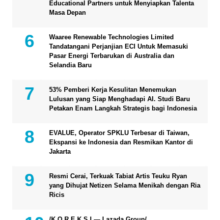
Educational Partners untuk Menyiapkan Talenta
Masa Depan
Waaree Renewable Technologies Limited
Tandatangani Perjanjian ECI Untuk Memasuki
Pasar Energi Terbarukan di Australia dan
Selandia Baru
53% Pemberi Kerja Kesulitan Menemukan
Lulusan yang Siap Menghadapi AI. Studi Baru
Petakan Enam Langkah Strategis bagi Indonesia
EVALUE, Operator SPKLU Terbesar di Taiwan,
Ekspansi ke Indonesia dan Resmikan Kantor di
Jakarta
Resmi Cerai, Terkuak Tabiat Artis Teuku Ryan
yang Dihujat Netizen Selama Menikah dengan Ria
Ricis
/K O R E K S I — Lazada Group/