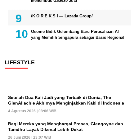
Menembus US$620 Juta
/K O R E K S I — Lazada Group/
Osome Bidik Gelombang Baru Perusahaan AI
yang Memilih Singapura sebagai Basis Regional
LIFESTYLE
Setelah Dua Kali Jadi yang Terbaik di Dunia, The
GlenAllachie Akhirnya Menginjakkan Kaki di Indonesia
4 Agustus 2026 | 08:06 WIB
Bagi Mereka yang Menghargai Proses, Glengoyne dan
Tamdhu Layak Dikenal Lebih Dekat
26 Juni 2026 | 23:07 WIB