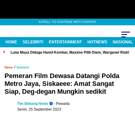
SCROLL TO CONTINUE WITH CONTENT
HOME
SELEBRITI
ENTERTAINMENT
HOTNEWS
NASIONAL
Luna Maya Diduga Hamil Kembar, Maxime Pilih Diam, Warganet Riuh!
/
Home
Selebriti
Pemeran Film Dewasa Datangi Polda
Metro Jaya, Siskaeee: Amat Sangat
Siap, Deg-degan Mungkin sedikit
Tim Bintang News
- Pewarta
Senin, 25 September 2023