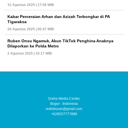
31 Agustus 2025 | 17:56 WIB
Kabar Perceraian Arhan dan Azizah Terbongkar di PA
Tigaraksa
26 Agustus 2025 | 06:47 WIB
Ruben Onsu Ngamuk, Akun TikTok Penghina Anaknya
Dilaporkan ke Polda Metro
2 Agustus 2025 | 10:17 WIB
Graha Media Center,
Bogor - Indonesia
redhiburan@gmail.com
+628557777888