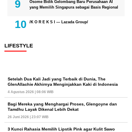
Osome Bidik Gelombang Baru Perusahaan AI
yang Memilih Singapura sebagai Basis Regional
/K O R E K S I — Lazada Group/
LIFESTYLE
Setelah Dua Kali Jadi yang Terbaik di Dunia, The
GlenAllachie Akhirnya Menginjakkan Kaki di Indonesia
4 Agustus 2026 | 08:06 WIB
Bagi Mereka yang Menghargai Proses, Glengoyne dan
Tamdhu Layak Dikenal Lebih Dekat
26 Juni 2026 | 23:07 WIB
3 Kunci Rahasia Memilih Lipstik Pink agar Kulit Sawo