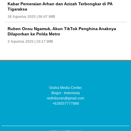
Kabar Perceraian Arhan dan Azizah Terbongkar di PA
Tigaraksa
26 Agustus 2025 | 06:47 WIB
Ruben Onsu Ngamuk, Akun TikTok Penghina Anaknya
Dilaporkan ke Polda Metro
2 Agustus 2025 | 10:17 WIB
Graha Media Center,
Bogor - Indonesia
redhiburan@gmail.com
+628557777888