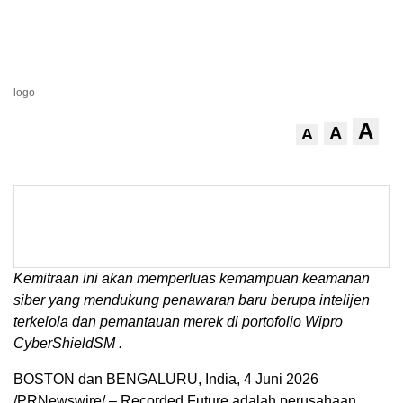
logo
A
A
A
Kemitraan ini akan memperluas kemampuan keamanan
siber yang mendukung penawaran baru berupa intelijen
terkelola dan pemantauan merek di portofolio Wipro
CyberShield
SM
.
BOSTON dan BENGALURU, India
,
4 Juni 2026
/PRNewswire/ – Recorded Future adalah perusahaan