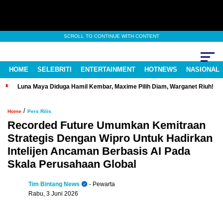
SCROLL TO CONTINUE WITH CONTENT
HOME
SELEBRITI
ENTERTAINMENT
HOTNEWS
NASIONAL
Luna Maya Diduga Hamil Kembar, Maxime Pilih Diam, Warganet Riuh!
/
Home
Pers Rilis
Recorded Future Umumkan Kemitraan
Strategis Dengan Wipro Untuk Hadirkan
Intelijen Ancaman Berbasis AI Pada
Skala Perusahaan Global
Tim Bintang News
- Pewarta
Rabu, 3 Juni 2026