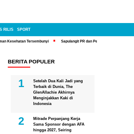
S RILIS
SPORT
man Kesehatan Tersembunyi
Sapulangit PR dan Persrilis.com Bisa Tay
BERITA POPULER
Setelah Dua Kali Jadi yang
Terbaik di Dunia, The
GlenAllachie Akhirnya
Menginjakkan Kaki di
Indonesia
Mitrade Perpanjang Kerja
Sama Sponsor dengan AFA
hingga 2027, Seiring