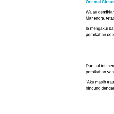
Oriental Circ
Walau demikia
Mahendra, tetap
Ia mengakui bah
pernikahan se
Dan hal ini me
pernikahan yan
“Aku masih trau
bingung dengan