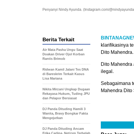
Penyanyi Nindy Ayunda. (Instagram.com/@nindyayunda
BINTANAGNE
Berita Terkait
klarifikasinya 
Air Mata Pasha Ungu Saat
Dito Mahendra.
Doakan Driver Ojol Korban
Rantis Brimob
Dito Mahendra 
Ridwan Kamil Jalani Tes DNA
ilegal.
di Bareskrim Terkait Kasus
Lisa Mariana
Sebagaimana te
Nikita Mirzani Ungkap Dugaan
Mahendra Dito
Rekayasa Hukum, Tuding JPU
dan Pelapor Bersiasat
DJ Panda Dituding Hamili 3
Wanita, Bravy Bongkar Fakta
Mengejutkan
DJ Panda Dituding Ancam
Erika Carlina, Netizen Terbelah