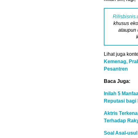
Rilisbisnis
khusus eko
ataupun 
Lihat juga konte
Kemenag, Prab
Pesantren
Baca Juga:
Inilah 5 Manf
Reputasi bagi 
Aktris Terken
Terhadap Raky
Soal Asal-usu