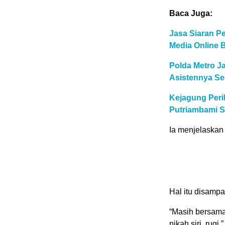
Baca Juga:
Jasa Siaran Pe
Media Online 
Polda Metro Ja
Asistennya Se
Kejagung Peri
Putriambami S
Ia menjelaskan
Hal itu disamp
“Masih bersama,
nikah siri, rugi,