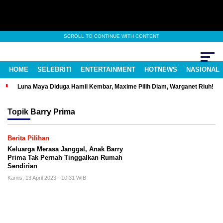
SCROLL TO CONTINUE WITH CONTENT
HOME
SELEBRITI
ENTERTAINMENT
HOTNEWS
NASIONAL
Luna Maya Diduga Hamil Kembar, Maxime Pilih Diam, Warganet Riuh!
Topik
Barry Prima
Berita Pilihan
Keluarga Merasa Janggal, Anak Barry
Prima Tak Pernah Tinggalkan Rumah
Sendirian
Kamis, 13 April 2023 - 10:31 WIB