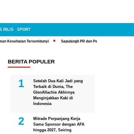
S RILIS
SPORT
man Kesehatan Tersembunyi
Sapulangit PR dan Persrilis.com Bisa Tay
BERITA POPULER
Setelah Dua Kali Jadi yang
Terbaik di Dunia, The
GlenAllachie Akhirnya
Menginjakkan Kaki di
Indonesia
Mitrade Perpanjang Kerja
Sama Sponsor dengan AFA
hingga 2027, Seiring