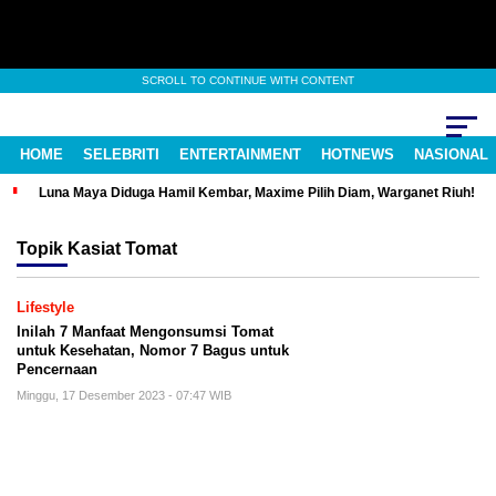
SCROLL TO CONTINUE WITH CONTENT
HOME
SELEBRITI
ENTERTAINMENT
HOTNEWS
NASIONAL
Luna Maya Diduga Hamil Kembar, Maxime Pilih Diam, Warganet Riuh!
Topik
Kasiat Tomat
Lifestyle
Inilah 7 Manfaat Mengonsumsi Tomat
untuk Kesehatan, Nomor 7 Bagus untuk
Pencernaan
Minggu, 17 Desember 2023 - 07:47 WIB