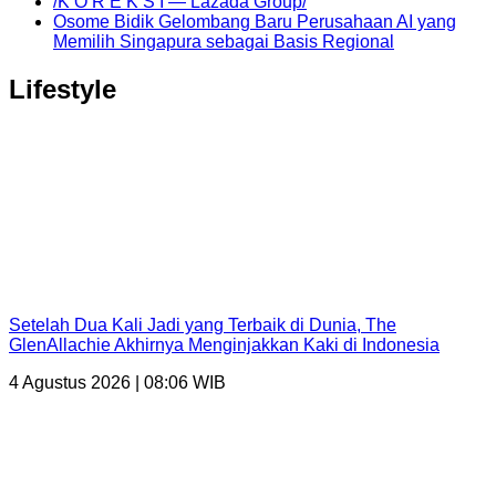
/K O R E K S I — Lazada Group/
Osome Bidik Gelombang Baru Perusahaan AI yang
Memilih Singapura sebagai Basis Regional
Lifestyle
Setelah Dua Kali Jadi yang Terbaik di Dunia, The
GlenAllachie Akhirnya Menginjakkan Kaki di Indonesia
4 Agustus 2026 | 08:06 WIB