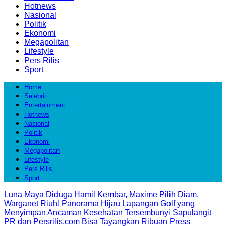
Hotnews
Nasional
Politik
Ekonomi
Megapolitan
Lifestyle
Pers Rilis
Sport
Home
Selebriti
Entertainment
Hotnews
Nasional
Politik
Ekonomi
Megapolitan
Lifestyle
Pers Rilis
Sport
Luna Maya Diduga Hamil Kembar, Maxime Pilih Diam,
Warganet Riuh!
Panorama Hijau Lapangan Golf yang
Menyimpan Ancaman Kesehatan Tersembunyi
Sapulangit
PR dan Persrilis.com Bisa Tayangkan Ribuan Press