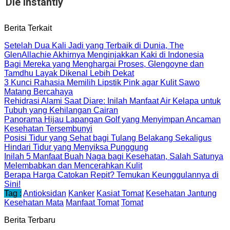
Die Instantly
Berita Terkait
Setelah Dua Kali Jadi yang Terbaik di Dunia, The
GlenAllachie Akhirnya Menginjakkan Kaki di Indonesia
Bagi Mereka yang Menghargai Proses, Glengoyne dan
Tamdhu Layak Dikenal Lebih Dekat
3 Kunci Rahasia Memilih Lipstik Pink agar Kulit Sawo
Matang Bercahaya
Rehidrasi Alami Saat Diare: Inilah Manfaat Air Kelapa untuk
Tubuh yang Kehilangan Cairan
Panorama Hijau Lapangan Golf yang Menyimpan Ancaman
Kesehatan Tersembunyi
Posisi Tidur yang Sehat bagi Tulang Belakang Sekaligus
Hindari Tidur yang Menyiksa Punggung
Inilah 5 Manfaat Buah Naga bagi Kesehatan, Salah Satunya
Melembabkan dan Mencerahkan Kulit
Berapa Harga Catokan Repit? Temukan Keunggulannya di
Sini!
Tag :
Antioksidan
Kanker
Kasiat Tomat
Kesehatan Jantung
Kesehatan Mata
Manfaat Tomat
Tomat
Berita Terbaru