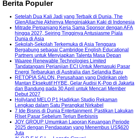
Berita Populer
Setelah Dua Kali Jadi yang Terbaik di Dunia, The
GlenAllachie Akhirnya Menginjakkan Kaki di Indonesia
Mitrade Perpanjang Kerja Sama Sponsor dengan AFA
hingga 2027, Seiring Tingginya Antusiasme Piala
Dunia di Asia
Sekolah-Sekolah Terkemuka di Asia Tenggara
Bergabung sebagai Cambridge English Educational
Partners untuk Menyiapkan Talenta Masa Depan
Waaree Renewable Technologies Limited
Tandatangani Perjanjian ECI Untuk Memasuki Pasar
Energi Terbarukan di Australia dan Selandia Baru
RETOPIA SALON, Perusahaan yang Didirikan oleh
Mantan Eksekutif HYBE, Gelar Audisi K-Pop di Jakarta
dan Bandung pada 30 April untuk Mencari Member
Debut 2027
Hollyland MELO P1 Hadirkan Studio Rekaman
Lengkap dalam Satu Perangkat Nirkabel
7 Ide Bisnis di Dunia Entertainment, Pastikan Lakukan
RIset Pasar Sebelum Terjun Berbisnis
JOY GROUP Umumkan Laporan Keuangan Periode
2025 dengan Pendapatan yang Menembus US$620
Juta