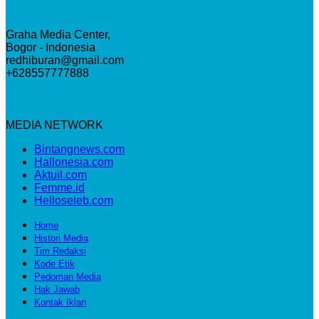
Graha Media Center,
Bogor - Indonesia
redhiburan@gmail.com
+628557777888
MEDIA NETWORK
Bintangnews.com
Hallonesia.com
Aktuil.com
Femme.id
Helloseleb.com
Home
Histori Media
Tim Redaksi
Kode Etik
Pedoman Media
Hak Jawab
Kontak Iklan