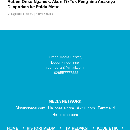
Ruben Onsu Ngamuk, Akun TikTok Penghina Anaknya
Dilaporkan ke Polda Metro
2 Agustus 2025 | 10:17 WIB
Graha Media Center,
Bogor - Indonesia
redhiburan@gmail.com
+628557777888
MEDIA NETWORK
Bintangnews.com
Hallonesia.com
Aktuil.com
Femme.id
Helloseleb.com
HOME
HISTORI MEDIA
TIM REDAKSI
KODE ETIK