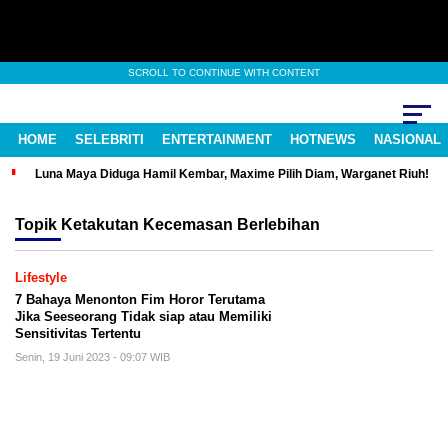
SCROLL TO CONTINUE WITH CONTENT
HOME
SELEBRITI
ENTERTAINMENT
HOTNEWS
NASIONAL
Luna Maya Diduga Hamil Kembar, Maxime Pilih Diam, Warganet Riuh!
Topik
Ketakutan Kecemasan Berlebihan
Lifestyle
7 Bahaya Menonton Fim Horor Terutama
Jika Seeseorang Tidak siap atau Memiliki
Sensitivitas Tertentu
Senin, 19 Juni 2023 - 09:07 WIB